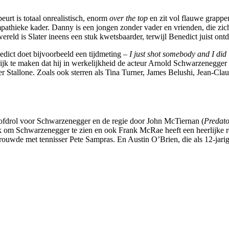
eurt is totaal onrealistisch, enorm
over the top
en zit vol flauwe grappen
pathieke kader. Danny is een jongen zonder vader en vrienden, die zich
wereld is Slater ineens een stuk kwetsbaarder, terwijl Benedict juist ontd
dict doet bijvoorbeeld een tijdmeting –
I just shot somebody and I did 
lijk te maken dat hij in werkelijkheid de acteur Arnold Schwarzenegger i
er Stallone. Zoals ook sterren als Tina Turner, James Belushi, Jean-C
ofdrol voor Schwarzenegger en de regie door John McTiernan (
Predato
euk om Schwarzenegger te zien en ook Frank McRae heeft een heerlijke r
 trouwde met tennisser Pete Sampras. En Austin O’Brien, die als 12-jari