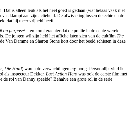
. Dat is alleen leuk als het heel goed is gedaan (wat helaas vaak niet
 vastklampt aan zijn actieheld. De afwisseling tussen de echte en de
ekt dat hij meer vrijheid heeft.
it on purpose!
– en komt erachter dat de politie in de echte wereld
s. De jongen wil zijn held het affiche laten zien van de cultfilm
The
laude Van Damme en Sharon Stone kort door het beeld schieten in deze
r
,
Die Hard
) waren de verwachtingen erg hoog. Persoonlijk vind ik
ol als inspecteur Dekker.
Last Action Hero
was ook de eerste film met
ge de rol van Danny speelde? Behalve een grote rol in de serie