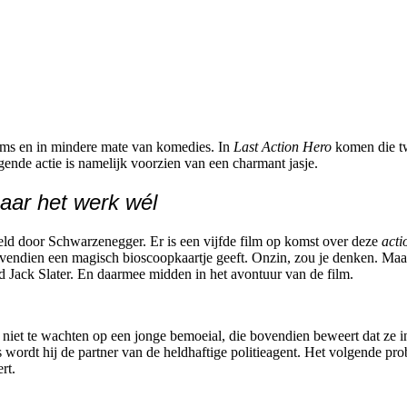
ilms en in mindere mate van komedies. In
Last Action Hero
komen die t
ende actie is namelijk voorzien van een charmant jasje.
maar het werk wél
eld door Schwarzenegger. Er is een vijfde film op komst over deze
acti
ovendien een magisch bioscoopkaartje geeft. Onzin, zou je denken. Maa
ld Jack Slater. En daarmee midden in het avontuur van de film.
 niet te wachten op een jonge bemoeial, die bovendien beweert dat ze i
us wordt hij de partner van de heldhaftige politieagent. Het volgende p
rt.