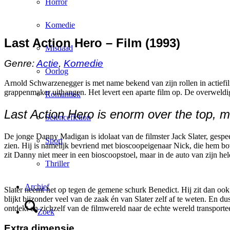
Horror
Komedie
Last Action Hero – Film (1993)
Misdaad
Genre:
Actie
,
Komedie
Oorlog
Arnold Schwarzenegger is met name bekend van zijn rollen in actief
grappenmaker uithangen. Het levert een aparte film op. De overweldig
Romantiek
Last Action Hero is enorm over the top, 
Sciencefiction
De jonge Danny Madigan is idolaat van de filmster Jack Slater, gespe
Sport
zien. Hij is namelijk bevriend met bioscoopeigenaar Nick, die hem b
zit Danny niet meer in een bioscoopstoel, maar in de auto van zijn he
Thriller
Archief
Slater neemt het op tegen de gemene schurk Benedict. Hij zit dan ook
blijkt bijzonder veel van de zaak én van Slater zelf af te weten. En d
ontdekt en zichzelf van de filmwereld naar de echte wereld transportee
Zoek
Extra dimensie