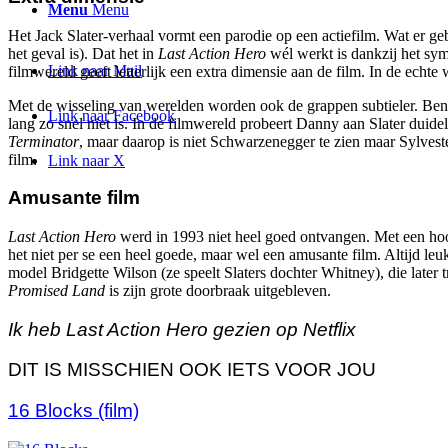
Menu
Menu
Het Jack Slater-verhaal vormt een parodie op een actiefilm. Wat er geb
het geval is). Dat het in
Last Action Hero
wél werkt is dankzij het sym
Link naar Mail
filmwereld geeft letterlijk een extra dimensie aan de film. In de echte 
Met de wisseling van werelden worden ook de grappen subtieler. Bene
Link naar Facebook
lang zo snel niet is. In de filmwereld probeert Danny aan Slater duide
Terminator
, maar daarop is niet Schwarzenegger te zien maar Sylvest
film.
Link naar X
Amusante film
Last Action Hero
werd in 1993 niet heel goed ontvangen. Met een ho
het niet per se een heel goede, maar wel een amusante film. Altijd l
model Bridgette Wilson (ze speelt Slaters dochter Whitney), die later
Promised Land
is zijn grote doorbraak uitgebleven.
Ik heb Last Action Hero gezien op Netflix
DIT IS MISSCHIEN OOK IETS VOOR JOU
16 Blocks (film)