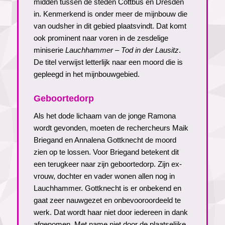
midden tussen de steden Cottbus en Dresden
in. Kenmerkend is onder meer de mijnbouw die
van oudsher in dit gebied plaatsvindt. Dat komt
ook prominent naar voren in de zesdelige
miniserie
Lauchhammer – Tod in der Lausitz
.
De titel verwijst letterlijk naar een moord die is
gepleegd in het mijnbouwgebied.
Geboortedorp
Als het dode lichaam van de jonge Ramona
wordt gevonden, moeten de rechercheurs Maik
Briegand en Annalena Gottknecht de moord
zien op te lossen. Voor Briegand betekent dit
een terugkeer naar zijn geboortedorp. Zijn ex-
vrouw, dochter en vader wonen allen nog in
Lauchhammer. Gottknecht is er onbekend en
gaat zeer nauwgezet en onbevooroordeeld te
werk. Dat wordt haar niet door iedereen in dank
afgenomen. Met name niet door de plaatselijke