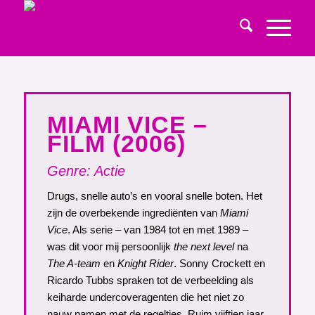
MIAMI VICE –
FILM (2006)
Genre:
Actie
Drugs, snelle auto’s en vooral snelle boten. Het
zijn de overbekende ingrediënten van
Miami
Vice
. Als serie – van 1984 tot en met 1989 –
was dit voor mij persoonlijk
the next level
na
The A-team
en
Knight Rider
. Sonny Crockett en
Ricardo Tubbs spraken tot de verbeelding als
keiharde undercoveragenten die het niet zo
nauw namen met de regeltjes. Ruim vijftien jaar