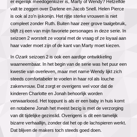
er eigenlijk meedogenlozer is, Marty of Wendy? Hetzelfde
valt te zeggen over Darlene en Jacob Snell. Helen Pierce
is ook al zo’n ijskonijn. Het rijtje sterke vrouwen is niet
compleet zonder Ruth. Buiten haar zeer grove taalgebruik,
blijft zij een van mijn favoriete personages in deze serie. In
seizoen 2 worstelt ze vooral met de vraag of ze loyaal aan
haar vader moet zijn of de kant van Marty moet kiezen.
In
Ozark
seizoen 2 is ook een aardige ontwikkeling
waarneembaar. In het begin van de serie was het puur een
kwestie van overleven, maar met name Wendy lijkt zich
steeds comfortabeler te voelen in haar rol als louche
zakenvrouw. Dat zorgt er overigens wel voor dat de
kinderen Charlotte en Jonah behoorlijk worden
verwaarloosd. Het toppunt is als er een baby in huis komt
en notabene Jonah het meest bezig is met de verzorging
van dit tijdelijke gezinslid. Overigens is dit een tamelijk
bizarre verhaallijn, zonder dat het op de lachspieren werkt.
Dat blijven de makers toch steeds goed doen.