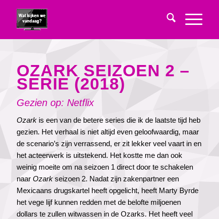
OZARK SEIZOEN 2 –
SERIE (2018)
Gezien op: Netflix
Ozark
is een van de betere series die ik de laatste tijd heb
gezien. Het verhaal is niet altijd even geloofwaardig, maar
de scenario’s zijn verrassend, er zit lekker veel vaart in en
het acteerwerk is uitstekend. Het kostte me dan ook
weinig moeite om na seizoen 1 direct door te schakelen
naar
Ozark
seizoen 2. Nadat zijn zakenpartner een
Mexicaans drugskartel heeft opgelicht, heeft Marty Byrde
het vege lijf kunnen redden met de belofte miljoenen
dollars te zullen witwassen in de Ozarks. Het heeft veel