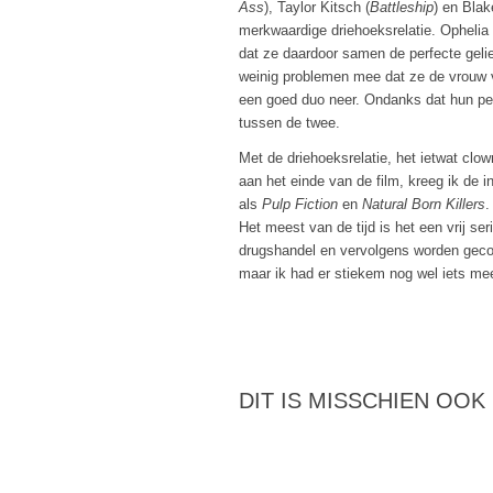
Ass
), Taylor Kitsch (
Battleship
) en Blak
merkwaardige driehoeksrelatie. Ophelia v
dat ze daardoor samen de perfecte geli
weinig problemen mee dat ze de vrouw 
een goed duo neer. Ondanks dat hun per
tussen de twee.
Met de driehoeksrelatie, het ietwat cl
aan het einde van de film, kreeg ik de 
als
Pulp Fiction
en
Natural Born Killers
.
Het meest van de tijd is het een vrij se
drugshandel en vervolgens worden gecon
maar ik had er stiekem nog wel iets me
DIT IS MISSCHIEN OOK