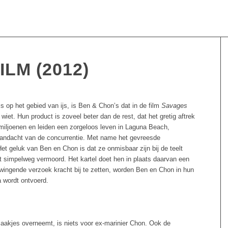
ILM (2012)
s op het gebied van ijs, is Ben & Chon’s dat in de film
Savages
wiet. Hun product is zoveel beter dan de rest, dat het gretig aftrek
iljoenen en leiden een zorgeloos leven in Laguna Beach,
 aandacht van de concurrentie. Met name het gevreesde
Het geluk van Ben en Chon is dat ze onmisbaar zijn bij de teelt
t simpelweg vermoord. Het kartel doet hen in plaats daarvan een
ingende verzoek kracht bij te zetten, worden Ben en Chon in hun
a wordt ontvoerd.
zaakjes overneemt, is niets voor ex-marinier Chon. Ook de