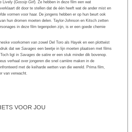
e Lively (
Gossip Girl
). Ze hebben in deze film een wat
erklaart dit door te stellen dat de één heeft wat de ander mist en
efde vormen voor haar. De jongens hebben er op hun beurt ook
van hun dromen moeten delen. Taylor-Johnson en Kitsch zetten
sonages in deze film tegenpolen zijn, is er een goede chemie
owneske voorkomen van zowel Del Toro als Hayek en een plottwist
indruk dat we
Savages
een beetje in lijn moeten plaatsen met films
 Toch ligt in
Savages
de satire er een stuk minder dik bovenop.
rieus verhaal over jongeren die snel carrière maken in de
fronteerd met de keiharde wetten van die wereld. Prima film,
er van verwacht.
 IETS VOOR JOU