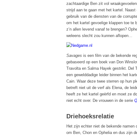
zachtaardige Ben zit vol wraakgevoelen
strijd aan te gaan met het kartel. Naas
gebruik van de diensten van de corrupt
om het kartel gevoelige klappen toe te 
z’n allen levend vanaf te brengen? Ophel
weleens slecht zou kunnen aflopen…
Savages
is een film van de bekende reg
gebaseerd op een boek van Don Winslow
Travolta en Salma Hayek gestrikt. Del T
een gewelddadige leider binnen het kartel
Cain. Waar deze twee sterren op hun plek
betreft niet uit de verf als Elena, de l
heeft ze het kartel geërfd en moet ze 
niet echt over. De vrouwen in de serie
Q
Driehoeksrelatie
Het zijn echter niet de bekende namen d
om Ben, Chon en Ophelia en dus zijn de