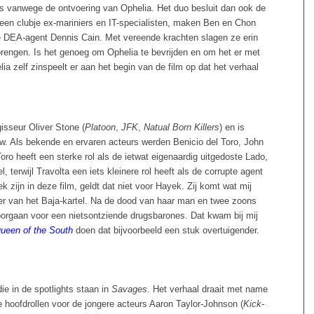
s vanwege de ontvoering van Ophelia. Het duo besluit dan ook de
t een clubje ex-mariniers en IT-specialisten, maken Ben en Chon
e DEA-agent Dennis Cain. Met vereende krachten slagen ze erin
brengen. Is het genoeg om Ophelia te bevrijden en om het er met
ia zelf zinspeelt er aan het begin van de film op dat het verhaal
isseur Oliver Stone (
Platoon
,
JFK
,
Natual Born Killers
) en is
. Als bekende en ervaren acteurs werden Benicio del Toro, John
oro heeft een sterke rol als de ietwat eigenaardig uitgedoste Lado,
, terwijl Travolta een iets kleinere rol heeft als de corrupte agent
 zijn in deze film, geldt dat niet voor Hayek. Zij komt wat mij
eider van het Baja-kartel. Na de dood van haar man en twee zoons
doorgaan voor een nietsontziende drugsbarones. Dat kwam bij mij
ueen of the South
doen dat bijvoorbeeld een stuk overtuigender.
ie in de spotlights staan in
Savages
. Het verhaal draait met name
 hoofdrollen voor de jongere acteurs Aaron Taylor-Johnson (
Kick-