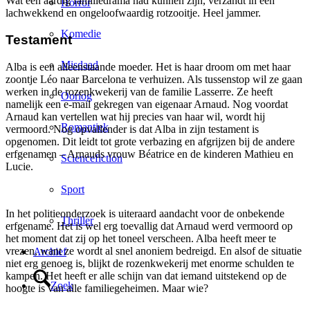
Wat een aardig familiedrama had kunnen zijn, verzandt in een
Horror
lachwekkend en ongeloofwaardig rotzooitje. Heel jammer.
Komedie
Testament
Misdaad
Alba is een alleenstaande moeder. Het is haar droom om met haar
zoontje Léo naar Barcelona te verhuizen. Als tussenstop wil ze gaan
werken in de rozenkwekerij van de familie Lasserre. Ze heeft
Oorlog
namelijk een e-mail gekregen van eigenaar Arnaud. Nog voordat
Arnaud kan vertellen wat hij precies van haar wil, wordt hij
Romantiek
vermoord. Nog opvallender is dat Alba in zijn testament is
opgenomen. Dit leidt tot grote verbazing en afgrijzen bij de andere
erfgenamen – Arnauds vrouw Béatrice en de kinderen Mathieu en
Sciencefiction
Lucie.
Sport
In het politieonderzoek is uiteraard aandacht voor de onbekende
Thriller
erfgename. Het is wel erg toevallig dat Arnaud werd vermoord op
het moment dat zij op het toneel verscheen. Alba heeft meer te
vrezen, want ze wordt al snel anoniem bedreigd. En alsof de situatie
Archief
niet erg genoeg is, blijkt de rozenkwekerij met enorme schulden te
kampen. Het heeft er alle schijn van dat iemand uitstekend op de
Zoek
hoogte is van alle familiegeheimen. Maar wie?