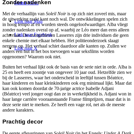
Zonder nadenken
Menu
Menu
Met de verhaallijn van
Soleil Noir
is op zich niet zoveel mis, maar
de uitwerking raakt kant noch wal. De ontwikkelingen spelen zich
Link naar Mail
in hoog tempo af en worden steeds ongeloofwaardiger. Alba vliegt
zonder nadenken overal op af, waarbij ze Léo meer dan eens alleen
Link naar Facebook
achterlaat. De overgebleven Lasserres zijn drie individuen die geen
enkele chemie met elkaar hebben. Het politieonderzoek slaagt
nergens op. Het verhaal schiet daardoor alle kanten op. Zullen we
Link naar X
anders een hut in het bos toevoegen waar seksfilms worden
opgenomen? Waarom ook niet.
Buiten het verhaal lijkt ook de basis van de serie niet in orde. Alba is
25 en heeft een zoontje van ongeveer 10 jaar oud. Hetzelfde zien we
bij de Lasserres, waar het onderscheid in leeftijd tussen Béatrice,
haar kinderen en haar kleinkinderen ook erg minimaal lijkt. Maar dat
kan ook komen doordat de 70-jarige actrice Isabelle Adjani
(Béatrice) veel jonger oogt dan ze in werkelijkheid is. Adjani won in
haar lange carrière vooraanstaande Franse filmprijzen, maar dat is in
deze serie niet te merken. Ze heeft een vage rol, net als de meeste
andere karakters.
Prachtig decor
De eerste afleveringen van
Soleil Noir
(in het Engels:
Under A Dark