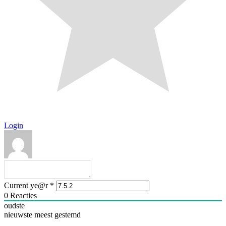
Login
Current ye@r
*
0
Reacties
oudste
nieuwste
meest gestemd