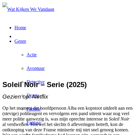
Home
Genre
Actie
Avontuur
Detective
Soleil Noir – Serie (2025)
Drama
Gezien op: Netflix
Op het moment dat hoofdpersoon Alba een kopstoot uitdeelt aan een
Familie
(stevige) politieagent en vervolgens een pand uitrent waar nog veel
meer politie aanwezig is, was mijn oprechte interesse in
Soleil Noir
Fantasy
al verdwenen. Hoewel het slechts 6 afleveringen betreft, kon de
ontknoping van deze Franse miniserie mij niet snel genoeg komen.