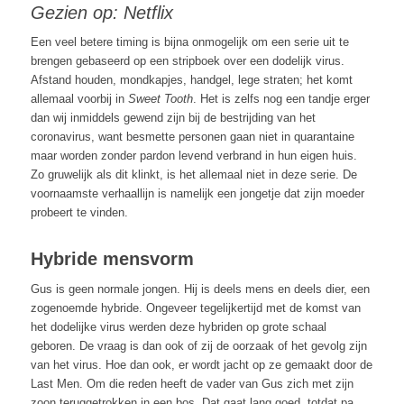
Gezien op: Netflix
Een veel betere timing is bijna onmogelijk om een serie uit te
brengen gebaseerd op een stripboek over een dodelijk virus.
Afstand houden, mondkapjes, handgel, lege straten; het komt
allemaal voorbij in
Sweet Tooth
. Het is zelfs nog een tandje erger
dan wij inmiddels gewend zijn bij de bestrijding van het
coronavirus, want besmette personen gaan niet in quarantaine
maar worden zonder pardon levend verbrand in hun eigen huis.
Zo gruwelijk als dit klinkt, is het allemaal niet in deze serie. De
voornaamste verhaallijn is namelijk een jongetje dat zijn moeder
probeert te vinden.
Hybride mensvorm
Gus is geen normale jongen. Hij is deels mens en deels dier, een
zogenoemde hybride. Ongeveer tegelijkertijd met de komst van
het dodelijke virus werden deze hybriden op grote schaal
geboren. De vraag is dan ook of zij de oorzaak of het gevolg zijn
van het virus. Hoe dan ook, er wordt jacht op ze gemaakt door de
Last Men. Om die reden heeft de vader van Gus zich met zijn
zoon teruggetrokken in een bos. Dat gaat lang goed, totdat pa