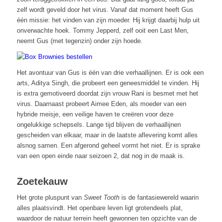
zelf wordt geveld door het virus. Vanaf dat moment heeft Gus
één missie: het vinden van zijn moeder. Hij krijgt daarbij hulp uit
onverwachte hoek. Tommy Jepperd, zelf ooit een Last Men,
neemt Gus (met tegenzin) onder zijn hoede.
Het avontuur van Gus is één van drie verhaallijnen. Er is ook een
arts, Aditya Singh, die probeert een geneesmiddel te vinden. Hij
is extra gemotiveerd doordat zijn vrouw Rani is besmet met het
virus. Daarnaast probeert Aimee Eden, als moeder van een
hybride meisje, een veilige haven te creëren voor deze
ongelukkige schepsels. Lange tijd blijven de verhaallijnen
gescheiden van elkaar, maar in de laatste aflevering komt alles
alsnog samen. Een afgerond geheel vormt het niet. Er is sprake
van een open einde naar seizoen 2, dat nog in de maak is.
Zoetekauw
Het grote pluspunt van
Sweet Tooth
is de fantasiewereld waarin
alles plaatsvindt. Het openbare leven ligt grotendeels plat,
waardoor de natuur terrein heeft gewonnen ten opzichte van de