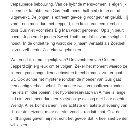
verpauperde bebouwing. Van de hybride mensvormen is eigenlijk
alleen het karakter van Gus (half mens, half hert) tot in detail
uitgewerkt. De jongen is extreem gevoelig voor geur en geluid. Hij
vormt een mooi duo met Jepperd, een kolos van een kerel die
door Gus niet voor niets Big Man wordt genoemd. Op zijn beurt
noemt Jepperd de jongen Sweet Tooth, omdat hij van zoetigheid
houdt. In de ondertiteling wordt die bijnaam vertaald als Zoetbek;
ik zou zelf eerder Zoetekauw gebruiken.
Wat vond ik er nu eigenlijk van? De avonturen van Gus en
Jepperd zijn erg leuk om te volgen. Zeker het moment waarop ze
bij een groep jonge dierenactivisten terechtkomen, ziet er gaaf
uit. Ook achter het mysterie rondom de moeder van Gus gaat
een aardig verhaal schuil. De andere twee verhaallijnen konden
me iets minder boeien. Het hybridereservaat van Aimee is lange
tijd niet veel meer dan een zoetsappige dialoog met haar dochter
Wendy. Alles komt samen in de achtste en laatste aflevering van
dit eerste seizoen, maar dat slot vond ik ronduit saai. Ook de
cliffhangers gaven mij niet echt het gevoel dat ik heel snel verder
wil kijken.