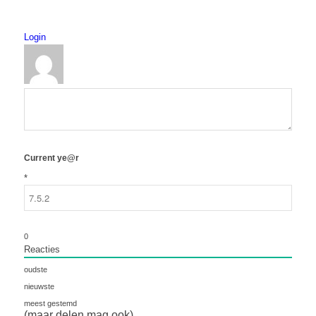
Login
Current ye@r
*
0
Reacties
oudste
nieuwste
meest gestemd
(maar delen mag ook)