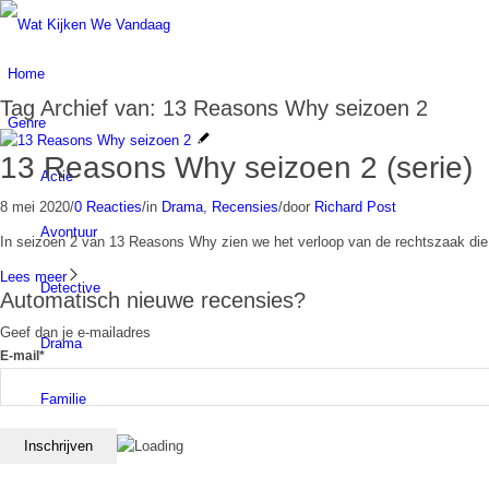
Home
Tag Archief van:
13 Reasons Why seizoen 2
Genre
13 Reasons Why seizoen 2 (serie)
Actie
8 mei 2020
/
0 Reacties
/
in
Drama
,
Recensies
/
door
Richard Post
Avontuur
In seizoen 2 van 13 Reasons Why zien we het verloop van de rechtszaak die
Lees meer
Detective
Automatisch nieuwe recensies?
Geef dan je e-mailadres
Drama
E-mail*
Familie
Fantasy