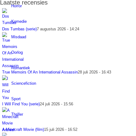
Laatste recensies
Horror
Komedie
Dos Tumbas (serie)
7 augustus 2026 - 14:24
Misdaad
Oorlog
Romantiek
True Memoirs Of An International Assassin
28 juli 2026 - 16:43
Sciencefiction
Sport
I Will Find You (serie)
24 juli 2026 - 15:56
Thriller
A Minecraft Movie (film)
15 juli 2026 - 16:52
Archief