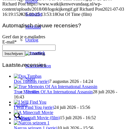
Horror
Richard Post
https://www.watkijkenwevandaag.nl/wp-
content/uploads/2018/08/logokijkengif.gif
Richard Post
2021-07-03
Komedie
16:19:15
2026-03-25 13:53:18
Out Of Time (film)
Automatisch nieuwe recensies?
Misdaad
Geef dan je e-mailadres
Oorlog
E-mail*
Romantiek
Laatste recensies
Sciencefiction
Sport
Dos Tumbas (serie)
7 augustus 2026 - 14:24
Thriller
True Memoirs Of An International Assassin
28 juli 2026 -
16:43
Archief
I Will Find You (serie)
24 juli 2026 - 15:56
A Minecraft Movie (film)
15 juli 2026 - 16:52
Zoek
Narcos seizoen 1 (serie)
10 juli 2026 - 15:56