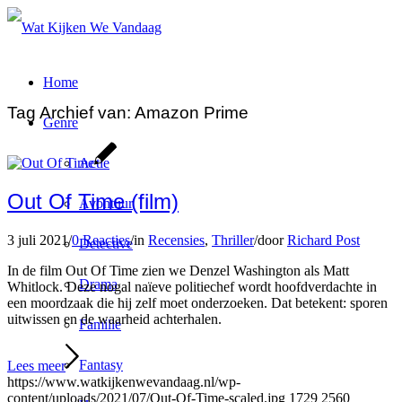
Home
Tag Archief van:
Amazon Prime
Genre
Actie
Out Of Time (film)
Avontuur
3 juli 2021
/
0 Reacties
/
in
Recensies
,
Thriller
/
door
Richard Post
Detective
In de film Out Of Time zien we Denzel Washington als Matt
Drama
Whitlock. Deze nogal naïeve politiechef wordt hoofdverdachte in
een moordzaak die hij zelf moet onderzoeken. Dat betekent: sporen
uitwissen en de waarheid achterhalen.
Familie
Fantasy
Lees meer
https://www.watkijkenwevandaag.nl/wp-
content/uploads/2021/07/Out-Of-Time-scaled.jpg
1729
2560