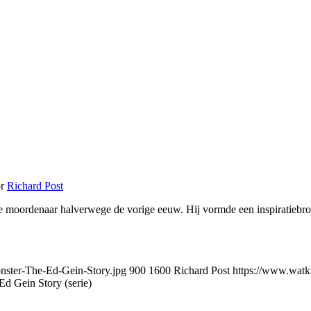
or
Richard Post
che moordenaar halverwege de vorige eeuw. Hij vormde een inspiratieb
nster-The-Ed-Gein-Story.jpg
900
1600
Richard Post
https://www.watk
Ed Gein Story (serie)