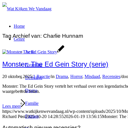
Home
Tag Archief van:
Charlie Hunnam
Genre
Actie
Monster: The Ed Gein Story (serie)
Avontuur
20 oktober 2025
/
1 Reactie
/
in
Drama
,
Horror
,
Misdaad
,
Recensies
/
do
Detective
Monster: The Ed Gein Story vertelt het verhaal over een legendaris
Drama
waargebeurde feiten.
Familie
Lees meer
https://www.watkijkenwevandaag.nl/wp-content/uploads/2025/10/Mo
Fantasy
Richard Post
2025-10-20 14:28:55
2026-01-19 13:56:15
Monster: The 
Automatisch nieuwe recensies?