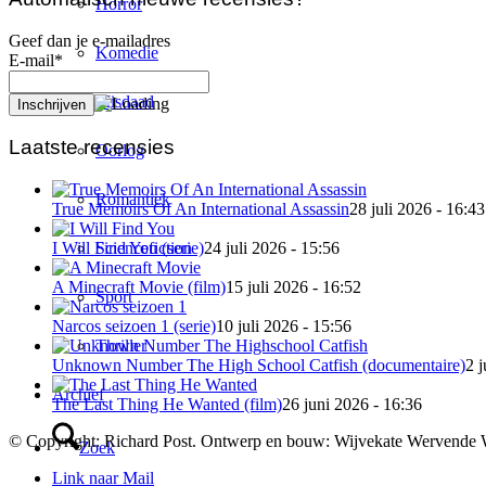
Horror
Geef dan je e-mailadres
Komedie
E-mail*
Misdaad
Laatste recensies
Oorlog
Romantiek
True Memoirs Of An International Assassin
28 juli 2026 - 16:43
Sciencefiction
I Will Find You (serie)
24 juli 2026 - 15:56
A Minecraft Movie (film)
15 juli 2026 - 16:52
Sport
Narcos seizoen 1 (serie)
10 juli 2026 - 15:56
Thriller
Unknown Number The High School Catfish (documentaire)
2 j
Archief
The Last Thing He Wanted (film)
26 juni 2026 - 16:36
© Copyright: Richard Post. Ontwerp en bouw: Wijvekate Wervende 
Zoek
Link naar Mail