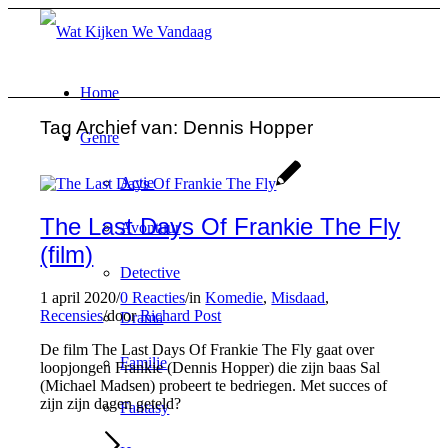
Home
Tag Archief van:
Dennis Hopper
Genre
Actie
The Last Days Of Frankie The Fly
Avontuur
(film)
Detective
1 april 2020
/
0 Reacties
/
in
Komedie
,
Misdaad
,
Recensies
/
door
Richard Post
Drama
De film The Last Days Of Frankie The Fly gaat over
Familie
loopjongen Frankie (Dennis Hopper) die zijn baas Sal
(Michael Madsen) probeert te bedriegen. Met succes of
zijn zijn dagen geteld?
Fantasy