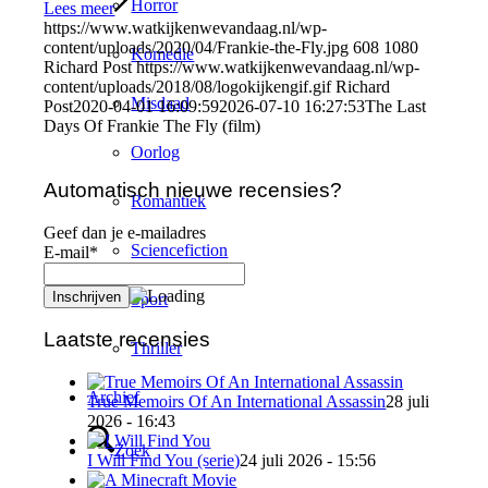
Horror
Lees meer
https://www.watkijkenwevandaag.nl/wp-
content/uploads/2020/04/Frankie-the-Fly.jpg
608
1080
Komedie
Richard Post
https://www.watkijkenwevandaag.nl/wp-
content/uploads/2018/08/logokijkengif.gif
Richard
Misdaad
Post
2020-04-01 16:09:59
2026-07-10 16:27:53
The Last
Days Of Frankie The Fly (film)
Oorlog
Automatisch nieuwe recensies?
Romantiek
Geef dan je e-mailadres
Sciencefiction
E-mail*
Sport
Laatste recensies
Thriller
Archief
True Memoirs Of An International Assassin
28 juli
2026 - 16:43
Zoek
I Will Find You (serie)
24 juli 2026 - 15:56