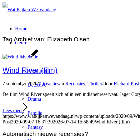
Home
Tag Archief van:
Elizabeth Olsen
Genre
Actie
Wind River (film)
Avontuur
7 september 2020
/
0 Reacties
/
in
Recensies
,
Thriller
/
door
Richard Post
Detective
De film Wind River speelt zich af in een indianenreservaat. Jager Co
Drama
Lees meer
Familie
https://www.watkijkenwevandaag.nl/wp-content/uploads/2020/09/Win
Post
2020-09-07 16:37:39
2026-07-14 15:58:49
Wind River (film)
Fantasy
Automatisch nieuwe recensies?