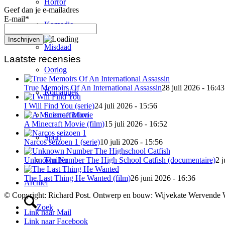
Horror
Geef dan je e-mailadres
E-mail*
Komedie
Misdaad
Laatste recensies
Oorlog
True Memoirs Of An International Assassin
28 juli 2026 - 16:43
Romantiek
I Will Find You (serie)
24 juli 2026 - 15:56
Sciencefiction
A Minecraft Movie (film)
15 juli 2026 - 16:52
Sport
Narcos seizoen 1 (serie)
10 juli 2026 - 15:56
Thriller
Unknown Number The High School Catfish (documentaire)
2 j
The Last Thing He Wanted (film)
26 juni 2026 - 16:36
Archief
© Copyright: Richard Post. Ontwerp en bouw: Wijvekate Wervende 
Zoek
Link naar Mail
Link naar Facebook