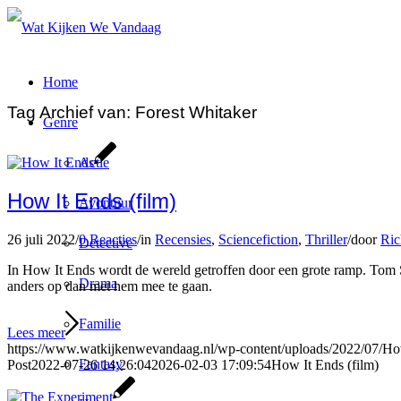
Home
Tag Archief van:
Forest Whitaker
Genre
Actie
How It Ends (film)
Avontuur
26 juli 2022
/
0 Reacties
/
in
Recensies
,
Sciencefiction
,
Thriller
/
door
Ric
Detective
In How It Ends wordt de wereld getroffen door een grote ramp. Tom Sut
Drama
anders op dan met hem mee te gaan.
Familie
Lees meer
https://www.watkijkenwevandaag.nl/wp-content/uploads/2022/07/Ho
Fantasy
Post
2022-07-26 14:26:04
2026-02-03 17:09:54
How It Ends (film)