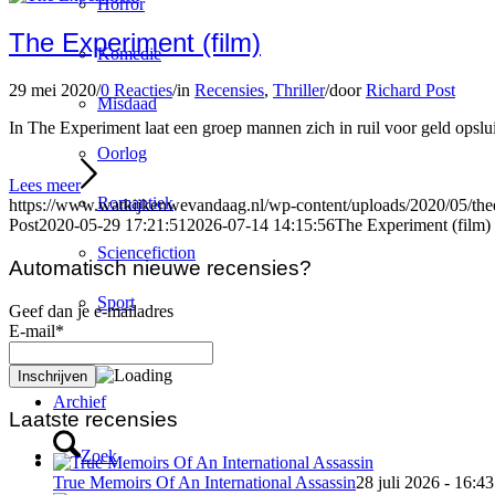
Horror
The Experiment (film)
Komedie
29 mei 2020
/
0 Reacties
/
in
Recensies
,
Thriller
/
door
Richard Post
Misdaad
In The Experiment laat een groep mannen zich in ruil voor geld opsl
Oorlog
Lees meer
Romantiek
https://www.watkijkenwevandaag.nl/wp-content/uploads/2020/05/the
Post
2020-05-29 17:21:51
2026-07-14 14:15:56
The Experiment (film)
Sciencefiction
Automatisch nieuwe recensies?
Sport
Geef dan je e-mailadres
E-mail*
Thriller
Archief
Laatste recensies
Zoek
True Memoirs Of An International Assassin
28 juli 2026 - 16:43