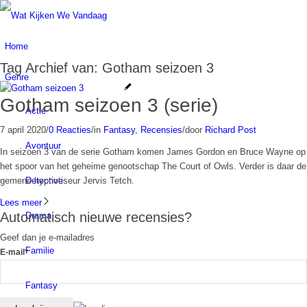
Home
Tag Archief van:
Gotham seizoen 3
Genre
Gotham seizoen 3 (serie)
Actie
7 april 2020
/
0 Reacties
/
in
Fantasy
,
Recensies
/
door
Richard Post
Avontuur
In seizoen 3 van de serie Gotham komen James Gordon en Bruce Wayne op
het spoor van het geheime genootschap The Court of Owls. Verder is daar de
Detective
gemene hypnotiseur Jervis Tetch.
Lees meer
Automatisch nieuwe recensies?
Drama
Geef dan je e-mailadres
Familie
E-mail*
Fantasy