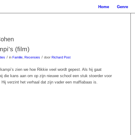
Home
Genre
Cohen
i’s (film)
/
/
ties
in
Familie
,
Recensies
door
Richard Post
kampi’s zien we hoe Rikkie veel wordt gepest. Als hij gaat
 hij die kans aan om op zijn nieuwe school een stuk stoerder voor
Hij verzint het verhaal dat zijn vader een maffiabaas is.