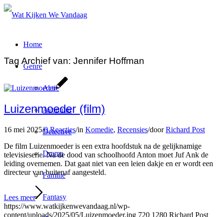
Home
Tag Archief van:
Jennifer Hoffman
Genre
Actie
Luizenmoeder (film)
Avontuur
16 mei 2025
/
0 Reacties
/
in
Komedie
,
Recensies
/
door
Richard Post
Detective
De film Luizenmoeder is een extra hoofdstuk na de gelijknamige
Drama
televisieserie. Na de dood van schoolhoofd Anton moet Juf Ank de
leiding overnemen. Dat gaat niet van een leien dakje en er wordt een
directeur van buitenaf aangesteld.
Familie
Fantasy
Lees meer
https://www.watkijkenwevandaag.nl/wp-
content/uploads/2025/05/Luizenmoeder.jpg
720
1280
Richard Post