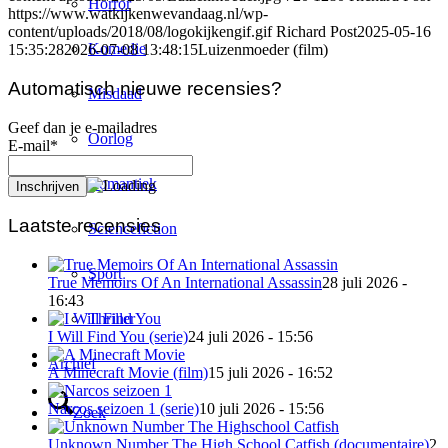
Horror
https://www.watkijkenwevandaag.nl/wp-
content/uploads/2018/08/logokijkengif.gif
Richard Post
2025-05-16
Komedie
15:35:28
2026-07-08 13:48:15
Luizenmoeder (film)
Automatisch nieuwe recensies?
Misdaad
Geef dan je e-mailadres
Oorlog
E-mail*
Romantiek
Laatste recensies
Sciencefiction
Sport
True Memoirs Of An International Assassin
28 juli 2026 -
16:43
Thriller
I Will Find You (serie)
24 juli 2026 - 15:56
Archief
A Minecraft Movie (film)
15 juli 2026 - 16:52
Narcos seizoen 1 (serie)
10 juli 2026 - 15:56
Zoek
Unknown Number The High School Catfish (documentaire)
2