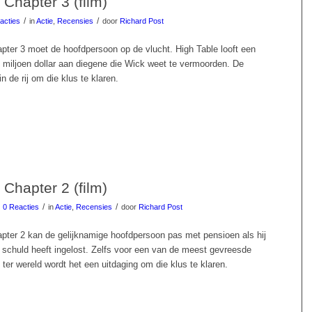
Chapter 3 (film)
/
/
acties
in
Actie
,
Recensies
door
Richard Post
pter 3 moet de hoofdpersoon op de vlucht. High Table looft een
4 miljoen dollar aan diegene die Wick weet te vermoorden. De
n de rij om die klus te klaren.
Chapter 2 (film)
/
/
0 Reacties
in
Actie
,
Recensies
door
Richard Post
pter 2 kan de gelijknamige hoofdpersoon pas met pensioen als hij
schuld heeft ingelost. Zelfs voor een van de meest gevreesde
er wereld wordt het een uitdaging om die klus te klaren.