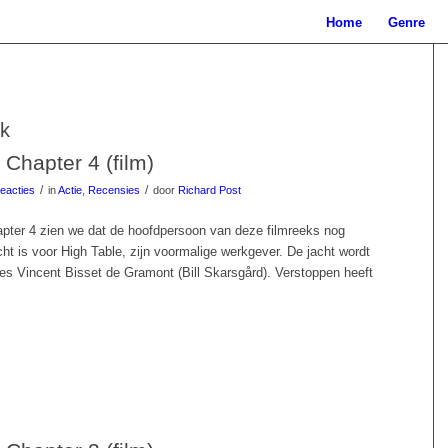
Home
Genre
k
Chapter 4 (film)
/
/
eacties
in
Actie
,
Recensies
door
Richard Post
pter 4 zien we dat de hoofdpersoon van deze filmreeks nog
ht is voor High Table, zijn voormalige werkgever. De jacht wordt
ies Vincent Bisset de Gramont (Bill Skarsgård). Verstoppen heeft