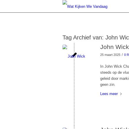
Tag Archief van:
John Wic
John Wick 
/
25 maart 2025
0 R
In John Wick Cha
steeds op de vluc
geleid door mark
geen zin.
Lees meer