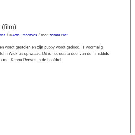
(film)
/
/
ties
in
Actie
,
Recensies
door
Richard Post
en wordt gestolen en zijn puppy wordt gedood, is voormalig
ohn Wick uit op wraak. Dit is het eerste deel van de inmiddels
s met Keanu Reeves in de hoofdrol.