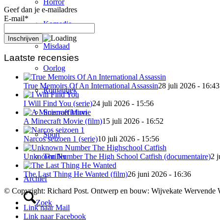
Horror
Geef dan je e-mailadres
E-mail*
Komedie
Misdaad
Laatste recensies
Oorlog
True Memoirs Of An International Assassin
28 juli 2026 - 16:43
Romantiek
I Will Find You (serie)
24 juli 2026 - 15:56
Sciencefiction
A Minecraft Movie (film)
15 juli 2026 - 16:52
Sport
Narcos seizoen 1 (serie)
10 juli 2026 - 15:56
Thriller
Unknown Number The High School Catfish (documentaire)
2 j
The Last Thing He Wanted (film)
26 juni 2026 - 16:36
Archief
© Copyright: Richard Post. Ontwerp en bouw: Wijvekate Wervende 
Zoek
Link naar Mail
Link naar Facebook