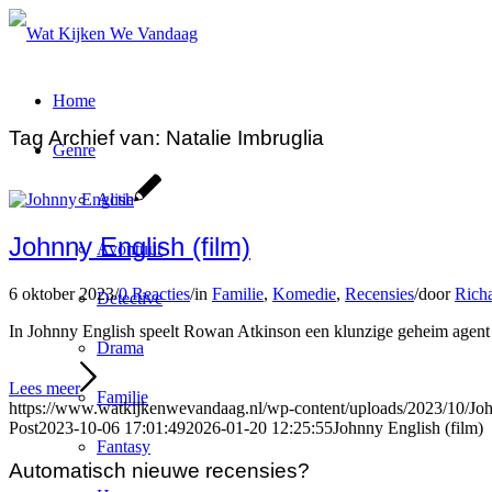
Home
Tag Archief van:
Natalie Imbruglia
Genre
Actie
Johnny English (film)
Avontuur
6 oktober 2023
/
0 Reacties
/
in
Familie
,
Komedie
,
Recensies
/
door
Richa
Detective
In Johnny English speelt Rowan Atkinson een klunzige geheim agent
Drama
Lees meer
Familie
https://www.watkijkenwevandaag.nl/wp-content/uploads/2023/10/Joh
Post
2023-10-06 17:01:49
2026-01-20 12:25:55
Johnny English (film)
Fantasy
Automatisch nieuwe recensies?