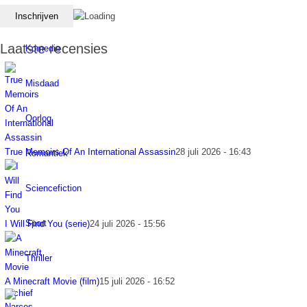
Horror
Laatste recensies
Komedie
Misdaad
Oorlog
True Memoirs Of An International Assassin
28 juli 2026 - 16:43
Romantiek
Sciencefiction
Sport
I Will Find You (serie)
24 juli 2026 - 15:56
Thriller
A Minecraft Movie (film)
15 juli 2026 - 16:52
Archief