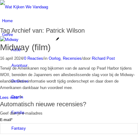
Home
Tag Archief van:
Patrick Wilson
Genre
Midway (film)
Actie
16 april 2024
/
0 Reacties
/
in
Oorlog
,
Recensies
/
door
Richard Post
Avontuur
Terwijl de Amerikanen nog bijkomen van de aanval op Pearl Harbor tijdens
WOII, bereiden de Japanners een allesbeslissende slag voor bij de Midway-
Detective
eilanden. Deze informatie wordt tijdig onderschept en daar doen de
Amerikanen dankbaar hun voordeel mee.
Drama
Lees meer
Automatisch nieuwe recensies?
Familie
Geef dan je e-mailadres
E-mail*
Fantasy