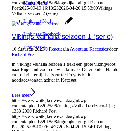
content/uploads/2018/08/logokijkengif.gif
Richard
Menu
Menu
Post
2025-09-19 16:13:23
2026-04-20 15:53:09
Vikings
Valhalla seizoen 2 (serie)
Link naar Mail
Link naar Facebook
Vikings Valhalla seizoen 1 (serie)
Link naar X
10 augustus 2025
/
0 Reacties
/
in
Avontuur
,
Recensies
/
door
Richard Post
In Vikings Valhalla seizoen 1 trekt een grote vikingvloot
naar Engeland voor een wraakmissie. De vrienden Harald
en Leif zijn erbij. Leifs zuster Freydís blijft
noodgedwongen achter in Kattegat.
Lees meer
https://www.watkijkenwevandaag.nl/wp-
content/uploads/2025/08/Vikings-Valhalla-seizoen-1.jpg
1333
2000
Richard Post
https://www.watkijkenwevandaag.nl/wp-
content/uploads/2018/08/logokijkengif.gif
Richard
Post
2025-08-10 09:24:37
2026-04-20 15:54:18
Vikings