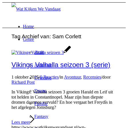
Home
Tag Archief van:
Sam Corlett
Genre
Actie
Vikings Valhalla seizoen 3 (serie)
Avontuur
1 oktober 2025
/
0 Reacties
/
in
Avontuur
,
Recensies
/
door
Detective
Richard Post
Drama
In Vikings: Valhalla seizoen 3 groeien Harald en Leif uit
tot helden in Constantinopel. Maar zijn hun diepste
dromen daarmee vervuld? En hoe vergaat het Freydís in
Familie
het afgelegen Jomsburg?
Fantasy
Lees meer
https://www.watkijkenwevandaag.nl/wp-