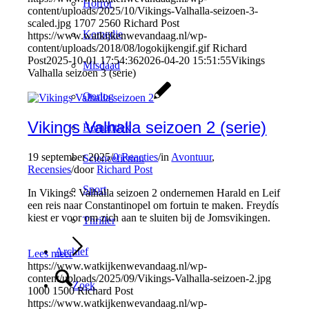
Horror
content/uploads/2025/10/Vikings-Valhalla-seizoen-3-
scaled.jpg
1707
2560
Richard Post
Komedie
https://www.watkijkenwevandaag.nl/wp-
content/uploads/2018/08/logokijkengif.gif
Richard
Post
2025-10-01 17:54:36
2026-04-20 15:51:55
Vikings
Misdaad
Valhalla seizoen 3 (serie)
Oorlog
Vikings Valhalla seizoen 2 (serie)
Romantiek
19 september 2025
/
0 Reacties
/
in
Avontuur
,
Sciencefiction
Recensies
/
door
Richard Post
Sport
In Vikings: Valhalla seizoen 2 ondernemen Harald en Leif
een reis naar Constantinopel om fortuin te maken. Freydís
kiest er voor om zich aan te sluiten bij de Jomsvikingen.
Thriller
Archief
Lees meer
https://www.watkijkenwevandaag.nl/wp-
content/uploads/2025/09/Vikings-Valhalla-seizoen-2.jpg
Zoek
1000
1500
Richard Post
https://www.watkijkenwevandaag.nl/wp-