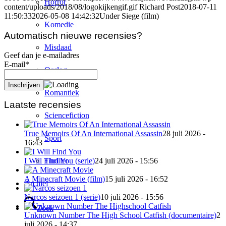
Horror
content/uploads/2018/08/logokijkengif.gif
Richard Post
2018-07-11
11:50:33
2026-05-08 14:42:32
Under Siege (film)
Komedie
Automatisch nieuwe recensies?
Misdaad
Geef dan je e-mailadres
E-mail*
Oorlog
Romantiek
Laatste recensies
Sciencefiction
True Memoirs Of An International Assassin
28 juli 2026 -
Sport
16:43
Thriller
I Will Find You (serie)
24 juli 2026 - 15:56
A Minecraft Movie (film)
15 juli 2026 - 16:52
Archief
Narcos seizoen 1 (serie)
10 juli 2026 - 15:56
Zoek
Unknown Number The High School Catfish (documentaire)
2
juli 2026 - 14:37