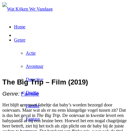
Home
Genre
Actie
Avontuur
Detective
The Big Trip – Film (2019)
Drama
Genre:
Familie
Het blijft een mooi fabeltje dat baby’s worden bezorgd door
Familie
ooievaars. Maar wat als er nu eens klungelige vogel tussen zit? Dat
is dus het geval in
The Big Trip
. De ooievaar in kwestie levert een
Fantasy
babypanda af bij een bruine beer. Hoewel het een nogal chagrijnige
beer betreft, ziet hij het toch als zijn plicht om de baby bij de juiste