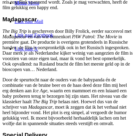
reis nog flink spannend wordt. Zoals je mag verwachten, heeft de
Menu
Menu
film gelukkig een happy end.
Madagascar
Link naar Mail
The Big Trip
is geschreven door Billy Frolick, eerder succesvol met
Link naar Facebook
Madagascar
en van wie binnenkort
PAW Patrol: The Movie
in
première gaat. De productie is overigens grotendeels in Russische
handen; de film is oorspronkelijk ook in het Russisch ingesproken.
Link naar X
Daar merk je als Nederlandse kijker weinig van aangezien de film is
voorzien van onze eigen taal, maar ik vond het best opmerkelijk.
Ook opvallend: na Rusland bracht de film het meeste geld op in de
bioscopen van… Nederland.
Door de speurtocht naar de ouders van de babypanda én de
combinatie van de bruine beer en de haas deed deze film mij heel
erg denken aan
Ice Age
, waarin een mammoet en een luiaard een
baby proberen terug te bezorgen bij zijn stam. Het niveau van die
klassieker haalt
The Big Trip
helaas niet. Hoewel dus van de
schrijver van
Madagascar
, moet ik zeggen dat ik het verhaal niet
heel bijzonder vond. Het plot is erg simpel, al vergoedt de humor
gelukkig veel. Ik moest bijvoorbeeld herhaaldelijk lachen om het
wolfje dat in spannende situaties steeds verstijft en omvalt.
Special Delivery