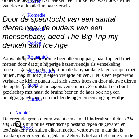
ouders te bezorgen. Dat betekent een flinke reis, waar ook de titel
Horror
van deze animatiefilm naar verwijst.
Komedie
Door de speurtocht van een aantal
dieren naar de ouders van een
Misdaad
mensenbaby, deed The Big Trip mij
Oorlog
denken aan Ice Age
Romantiek
Aanvankelijk wil de bruine beer alleen op pad, maar hij heeft niet
meteen door dat zijn hijgerige hazenvriendje als verstekeling
meereist. Als het de haas lukt om de babypanda te laten stoppen met
Sciencefiction
huilen, mag hij tot zijn eigen vreugde blijven. Het is een repeterend
verhaal: de kleine panda laat zich steeds troosten door nieuwe dieren
Sport
die op het pad van de reizigers verschijnen. Zo ontstaat een bont
gezelschap met naast de bruine beer en de haas ook nog een
praatgrage pelikaan, een dichtende tijger en een angstig wolfje.
Thriller
Archief
De vreemde groep dieren wacht een aantal hindernissen tijdens
The
Big Trip
. Is hun prille vriendschap bestand tegen de gevaren en
Zoek
tegenslagen? Ze zullen elkaar moeten vertrouwen, maar dat is
makkelijker gezegd dan gedaan. Zeker als het aan het einde van de