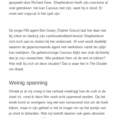
gespeeld door Richard Gere. Shepherdson heeft zijn conclusie al
snel getrokken: het kan Cassius niet zijn, want hij is dood. Er
moet een copycat in het spel zijn.
De jonge FBI-agent Ben Geary (Topher Grace) laat het daar niet
bij zitten en dankzij zijn vasthoudendheid besluit Shepherdson
zich toch aan te sluiten bij het onderzoek. Al snel wordt duidelijk
waarom de gepensioneerde agent niet werkeloos vanaf de zijlijn
kan toekijken. De geheimzinnige Cassius blijkt een stuk dichterbij
dan je zou verwachten. Wie probeert hem uit de tent te lokken?
Hoe redt hij zich uit deze situatie? Dat is waar het in
The Double
om draait.
Weinig spanning
Omdat je al vrij vroeg in het verhaal meekrijgt hoe de vork in de
steel zit, vond ik deze film nooit echt spannend worden. Op het
einde komt er overigens nog wel een verrassend slot om de hoek
kijken, maar in zijn geheel is het te mager om op het puntje van
je stoel te belanden. Wat mij betreft daarom ook geen absolute