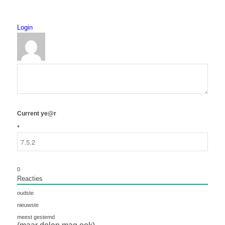
Login
Current ye@r
*
0
Reacties
oudste
nieuwste
meest gestemd