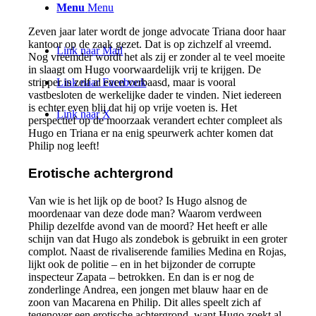
Menu
Menu
Zeven jaar later wordt de jonge advocate Triana door haar
kantoor op de zaak gezet. Dat is op zichzelf al vreemd.
Link naar Mail
Nog vreemder wordt het als zij er zonder al te veel moeite
in slaagt om Hugo voorwaardelijk vrij te krijgen. De
Link naar Facebook
stripper is zelf al even verbaasd, maar is vooral
vastbesloten de werkelijke dader te vinden. Niet iedereen
is echter even blij dat hij op vrije voeten is. Het
Link naar X
perspectief op de moorzaak verandert echter compleet als
Hugo en Triana er na enig speurwerk achter komen dat
Philip nog leeft!
Erotische achtergrond
Van wie is het lijk op de boot? Is Hugo alsnog de
moordenaar van deze dode man? Waarom verdween
Philip dezelfde avond van de moord? Het heeft er alle
schijn van dat Hugo als zondebok is gebruikt in een groter
complot. Naast de rivaliserende families Medina en Rojas,
lijkt ook de politie – en in het bijzonder de corrupte
inspecteur Zapata – betrokken. En dan is er nog de
zonderlinge Andrea, een jongen met blauw haar en de
zoon van Macarena en Philip. Dit alles speelt zich af
tegenover een erotische achtergrond, want Hugo zoekt al