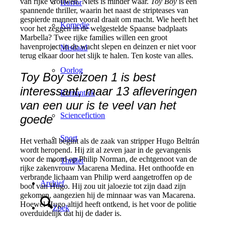
van rijke vrouwen. Niets is minder waar.
Toy Boy
is een
Horror
spannende thriller, waarin het naast de stripteases van
gespierde mannen vooral draait om macht. Wie heeft het
Komedie
voor het zeggen in de welgestelde Spaanse badplaats
Marbella? Twee rijke families willen een groot
havenproject in de wacht slepen en deinzen er niet voor
Misdaad
terug elkaar door het slijk te halen. Ten koste van alles.
Oorlog
Toy Boy seizoen 1 is best
interessant, maar 13 afleveringen
Romantiek
van een uur is te veel van het
Sciencefiction
goede
Sport
Het verhaal begint als de zaak van stripper Hugo Beltrán
wordt heropend. Hij zit al zeven jaar in de gevangenis
voor de moord op Philip Norman, de echtgenoot van de
Thriller
rijke zakenvrouw Macarena Medina. Het onthoofde en
verbrande lichaam van Philip werd aangetroffen op de
Archief
boot van Hugo. Hij zou uit jaloezie tot zijn daad zijn
gekomen, aangezien hij de minnaar was van Macarena.
Hoewel Hugo altijd heeft ontkend, is het voor de politie
Zoek
overduidelijk dat hij de dader is.