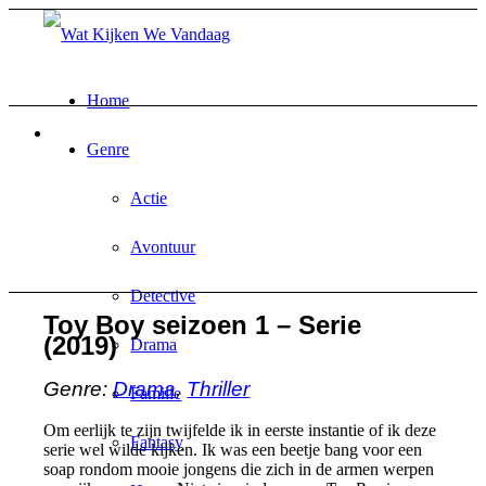
Home
Genre
Actie
Avontuur
Detective
Toy Boy seizoen 1 – Serie
(2019)
Drama
Genre:
Drama
,
Thriller
Familie
Om eerlijk te zijn twijfelde ik in eerste instantie of ik deze
Fantasy
serie wel wilde kijken. Ik was een beetje bang voor een
soap rondom mooie jongens die zich in de armen werpen