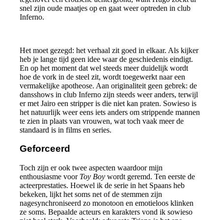
snel zijn oude maatjes op en gaat weer optreden in club
Inferno.
Het moet gezegd: het verhaal zit goed in elkaar. Als kijker
heb je lange tijd geen idee waar de geschiedenis eindigt.
En op het moment dat wel steeds meer duidelijk wordt
hoe de vork in de steel zit, wordt toegewerkt naar een
vermakelijke apotheose. Aan originaliteit geen gebrek: de
dansshows in club Inferno zijn steeds weer anders, terwijl
er met Jairo een stripper is die niet kan praten. Sowieso is
het natuurlijk weer eens iets anders om strippende mannen
te zien in plaats van vrouwen, wat toch vaak meer de
standaard is in films en series.
Geforceerd
Toch zijn er ook twee aspecten waardoor mijn
enthousiasme voor
Toy Boy
wordt geremd. Ten eerste de
acteerprestaties. Hoewel ik de serie in het Spaans heb
bekeken, lijkt het soms net of de stemmen zijn
nagesynchroniseerd zo monotoon en emotieloos klinken
ze soms. Bepaalde acteurs en karakters vond ik sowieso