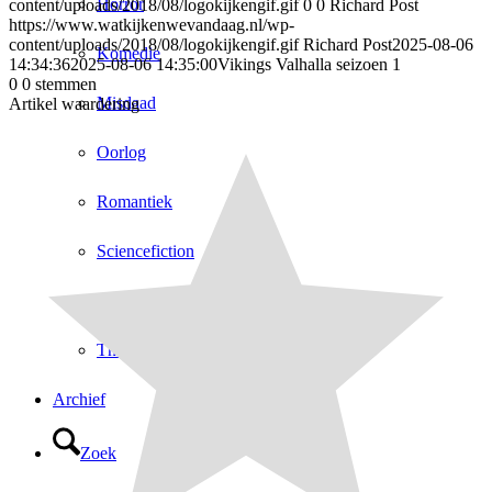
Horror
content/uploads/2018/08/logokijkengif.gif
0
0
Richard Post
https://www.watkijkenwevandaag.nl/wp-
content/uploads/2018/08/logokijkengif.gif
Richard Post
2025-08-06
Komedie
14:34:36
2025-08-06 14:35:00
Vikings Valhalla seizoen 1
0
0
stemmen
Misdaad
Artikel waardering
Oorlog
Romantiek
Sciencefiction
Sport
Thriller
Archief
Zoek