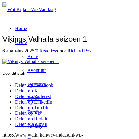
Home
Vikings Valhalla seizoen 1
Genre
6 augustus 2025
/
0 Reacties
/
door
Richard Post
Actie
Avontuur
Deel dit stuk
Detective
Delen op Facebook
Delen op X
Delen op Pinterest
Drama
Delen op LinkedIn
Delen op Tumblr
Familie
Delen op Vk
Delen op Reddit
Delen via e-mail
Fantasy
https://www.watkijkenwevandaag.nl/wp-