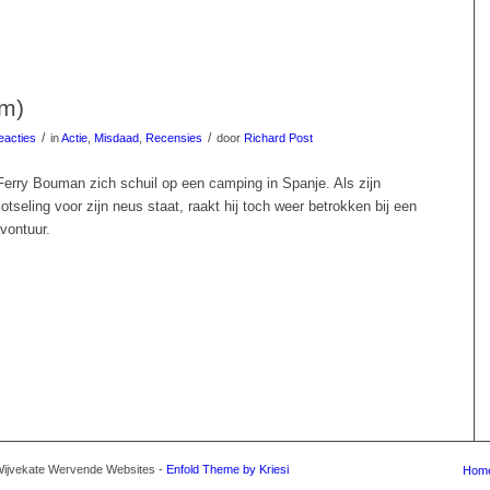
lm)
/
/
eacties
in
Actie
,
Misdaad
,
Recensies
door
Richard Post
 Ferry Bouman zich schuil op een camping in Spanje. Als zijn
lotseling voor zijn neus staat, raakt hij toch weer betrokken bij een
vontuur.
Wijvekate Wervende Websites -
Enfold Theme by Kriesi
Hom