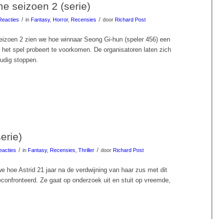
e seizoen 2 (serie)
/
/
Reacties
in
Fantasy
,
Horror
,
Recensies
door
Richard Post
izoen 2 zien we hoe winnaar Seong Gi-hun (speler 456) een
 het spel probeert te voorkomen. De organisatoren laten zich
oudig stoppen.
erie)
/
/
eacties
in
Fantasy
,
Recensies
,
Thriller
door
Richard Post
e hoe Astrid 21 jaar na de verdwijning van haar zus met dit
econfronteerd. Ze gaat op onderzoek uit en stuit op vreemde,