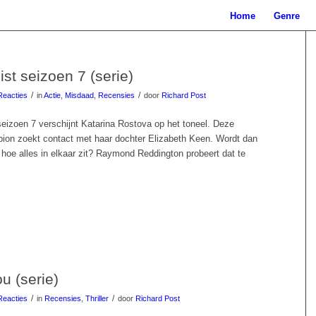
Home
Genre
ist seizoen 7 (serie)
/
/
Reacties
in
Actie
,
Misdaad
,
Recensies
door
Richard Post
seizoen 7 verschijnt Katarina Rostova op het toneel. Deze
on zoekt contact met haar dochter Elizabeth Keen. Wordt dan
jk hoe alles in elkaar zit? Raymond Reddington probeert dat te
u (serie)
/
/
Reacties
in
Recensies
,
Thriller
door
Richard Post