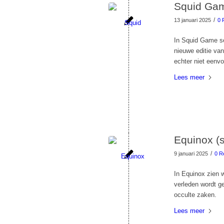
Squid Gam
/
13 januari 2025
0 
In Squid Game se
nieuwe editie van
echter niet eenv
Lees meer
Equinox (s
/
9 januari 2025
0 R
In Equinox zien w
verleden wordt g
occulte zaken.
Lees meer