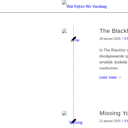
The Blackl
/
28 januari 2025
0 
In The Blacklist 
doodgewaande spi
eindelijk duideli
voorkomen.
Lees meer
Missing Yo
/
21 januari 2025
0 