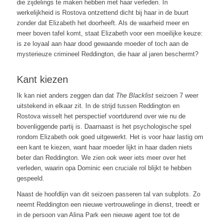
die zijdelings te maken hebben met haar verleden. In
werkelijkheid is Rostova ontzettend dicht bij haar in de buurt
zonder dat Elizabeth het doorheeft. Als de waarheid meer en
meer boven tafel komt, staat Elizabeth voor een moeilijke keuze:
is ze loyaal aan haar dood gewaande moeder of toch aan de
mysterieuze crimineel Reddington, die haar al jaren beschermt?
Kant kiezen
Ik kan niet anders zeggen dan dat
The Blacklist
seizoen 7 weer
uitstekend in elkaar zit. In de strijd tussen Reddington en
Rostova wisselt het perspectief voortdurend over wie nu de
bovenliggende partij is. Daarnaast is het psychologische spel
rondom Elizabeth ook goed uitgewerkt. Het is voor haar lastig om
een kant te kiezen, want haar moeder lijkt in haar daden niets
beter dan Reddington. We zien ook weer iets meer over het
verleden, waarin opa Dominic een cruciale rol blijkt te hebben
gespeeld.
Naast de hoofdlijn van dit seizoen passeren tal van subplots. Zo
neemt Reddington een nieuwe vertrouwelinge in dienst, treedt er
in de persoon van Alina Park een nieuwe agent toe tot de