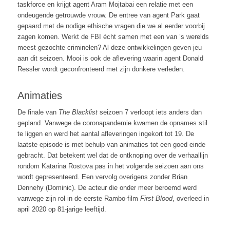
taskforce en krijgt agent Aram Mojtabai een relatie met een
ondeugende getrouwde vrouw. De entree van agent Park gaat
gepaard met de nodige ethische vragen die we al eerder voorbij
zagen komen. Werkt de FBI écht samen met een van ’s werelds
meest gezochte criminelen? Al deze ontwikkelingen geven jeu
aan dit seizoen. Mooi is ook de aflevering waarin agent Donald
Ressler wordt geconfronteerd met zijn donkere verleden.
Animaties
De finale van
The Blacklist
seizoen 7 verloopt iets anders dan
gepland. Vanwege de coronapandemie kwamen de opnames stil
te liggen en werd het aantal afleveringen ingekort tot 19. De
laatste episode is met behulp van animaties tot een goed einde
gebracht. Dat betekent wel dat de ontknoping over de verhaallijn
rondom Katarina Rostova pas in het volgende seizoen aan ons
wordt gepresenteerd. Een vervolg overigens zonder Brian
Dennehy (Dominic). De acteur die onder meer beroemd werd
vanwege zijn rol in de eerste Rambo-film
First Blood
, overleed in
april 2020 op 81-jarige leeftijd.