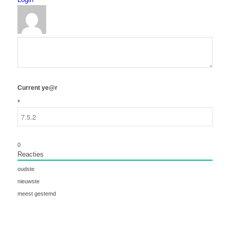
Current ye@r
*
0
Reacties
oudste
nieuwste
meest gestemd