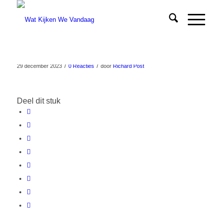
/
/
29 december 2023
0 Reacties
door
Richard Post
Deel dit stuk