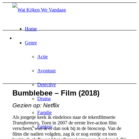
Home
Genre
Actie
Avontuur
Detective
Bumblebee – Film (2018)
Drama
Gezien op: Netflix
Familie
Als jongetje keek ik eindeloos naar de tekenfilmserie
Transformers
. Toen in 2007 de eerste live-action film
Fantasy
verscheen, was ik er dan ook bij in de bioscoop. Van de
films die nadien volgden, zag ik er nog eentje en toen