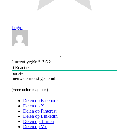
Login
Current ye@r
*
0
Reacties
oudste
nieuwste
meest gestemd
(maar delen mag ook)
Delen op Facebook
Delen op X
Delen op Pinterest
Delen op LinkedIn
Delen op Tumblr
Delen op Vk