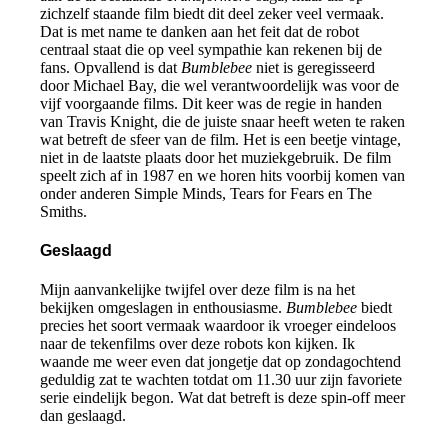
zichzelf staande film biedt dit deel zeker veel vermaak.
Dat is met name te danken aan het feit dat de robot
centraal staat die op veel sympathie kan rekenen bij de
fans. Opvallend is dat
Bumblebee
niet is geregisseerd
door Michael Bay, die wel verantwoordelijk was voor de
vijf voorgaande films. Dit keer was de regie in handen
van Travis Knight, die de juiste snaar heeft weten te raken
wat betreft de sfeer van de film. Het is een beetje vintage,
niet in de laatste plaats door het muziekgebruik. De film
speelt zich af in 1987 en we horen hits voorbij komen van
onder anderen Simple Minds, Tears for Fears en The
Smiths.
Geslaagd
Mijn aanvankelijke twijfel over deze film is na het
bekijken omgeslagen in enthousiasme.
Bumblebee
biedt
precies het soort vermaak waardoor ik vroeger eindeloos
naar de tekenfilms over deze robots kon kijken. Ik
waande me weer even dat jongetje dat op zondagochtend
geduldig zat te wachten totdat om 11.30 uur zijn favoriete
serie eindelijk begon. Wat dat betreft is deze spin-off meer
dan geslaagd.