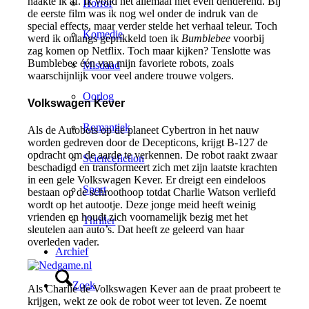
haakte ik af. Ik vond het allemaal niet even denderend. Bij
Horror
de eerste film was ik nog wel onder de indruk van de
special effects, maar verder stelde het verhaal teleur. Toch
Komedie
werd ik onlangs geprikkeld toen ik
Bumblebee
voorbij
zag komen op Netflix. Toch maar kijken? Tenslotte was
Bumblebee één van mijn favoriete robots, zoals
Misdaad
waarschijnlijk voor veel andere trouwe volgers.
Oorlog
Volkswagen Kever
Romantiek
Als de Autobots op de planeet Cybertron in het nauw
worden gedreven door de Decepticons, krijgt B-127 de
opdracht om de aarde te verkennen. De robot raakt zwaar
Sciencefiction
beschadigd en transformeert zich met zijn laatste krachten
in een gele Volkswagen Kever. Er dreigt een eindeloos
Sport
bestaan op de schroothoop totdat Charlie Watson verliefd
wordt op het autootje. Deze jonge meid heeft weinig
vrienden en houdt zich voornamelijk bezig met het
Thriller
sleutelen aan auto’s. Dat heeft ze geleerd van haar
overleden vader.
Archief
Zoek
Als Charlie de Volkswagen Kever aan de praat probeert te
krijgen, wekt ze ook de robot weer tot leven. Ze noemt