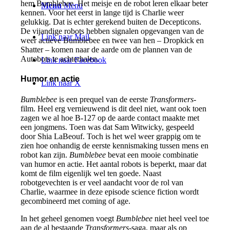
hem Bumblebee. Het meisje en de robot leren elkaar beter
Menu
Menu
kennen. Voor het eerst in lange tijd is Charlie weer
gelukkig. Dat is echter gerekend buiten de Decepticons.
De vijandige robots hebben signalen opgevangen van de
Link naar Mail
weer actieve Bumblebee en twee van hen – Dropkick en
Shatter – komen naar de aarde om de plannen van de
Autobots te achterhalen.
Link naar Facebook
Humor en actie
Link naar X
Bumblebee
is een prequel van de eerste
Transformers
-
film. Heel erg vernieuwend is dit deel niet, want ook toen
zagen we al hoe B-127 op de aarde contact maakte met
een jongmens. Toen was dat Sam Witwicky, gespeeld
door Shia LaBeouf. Toch is het wel weer grappig om te
zien hoe onhandig de eerste kennismaking tussen mens en
robot kan zijn.
Bumblebee
bevat een mooie combinatie
van humor en actie. Het aantal robots is beperkt, maar dat
komt de film eigenlijk wel ten goede. Naast
robotgevechten is er veel aandacht voor de rol van
Charlie, waarmee in deze episode science fiction wordt
gecombineerd met coming of age.
In het geheel genomen voegt
Bumblebee
niet heel veel toe
aan de al bestaande
Transformers
-saga, maar als op