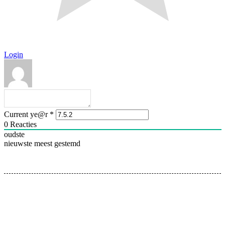
Login
Current ye@r
*
0
Reacties
oudste
nieuwste
meest gestemd