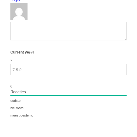
Current ye@r
*
0
Reacties
oudste
nieuwste
meest gestemd