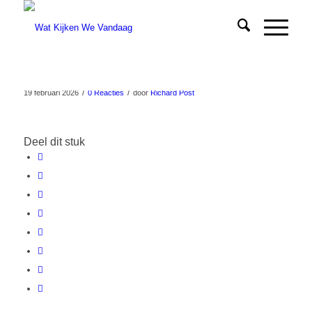
/
/
19 februari 2026
0 Reacties
door
Richard Post
Deel dit stuk