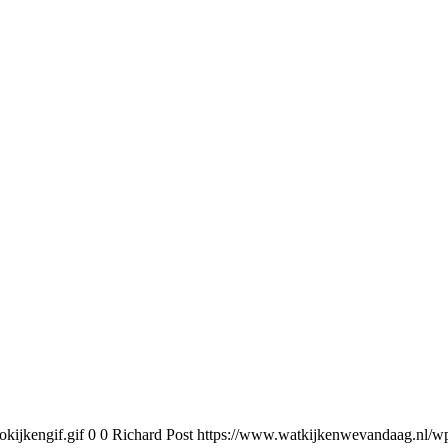
kijkengif.gif
0
0
Richard Post
https://www.watkijkenwevandaag.nl/wp-