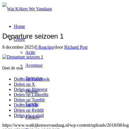
Home
Departure seizoen 1
Genre
8 december 2025
/
0 Reacties
/
door
Richard Post
Actie
Avontuur
Deel dit stuk
Detective
Delen op Facebook
Delen op X
Delen op Pinterest
Drama
Delen op LinkedIn
Delen op Tumblr
Familie
Delen op Vk
Delen op Reddit
Delen via e-mail
Fantasy
https://www.watkijkenwevandaag.nl/wp-content/uploads/2018/08/logo