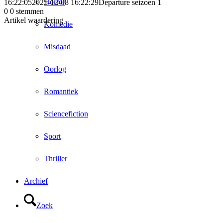
Horror
16:22:05
2025-12-08 16:22:29
Departure seizoen 1
0
0
stemmen
Artikel waardering
Komedie
Misdaad
Oorlog
Romantiek
Sciencefiction
Sport
Thriller
Archief
Zoek