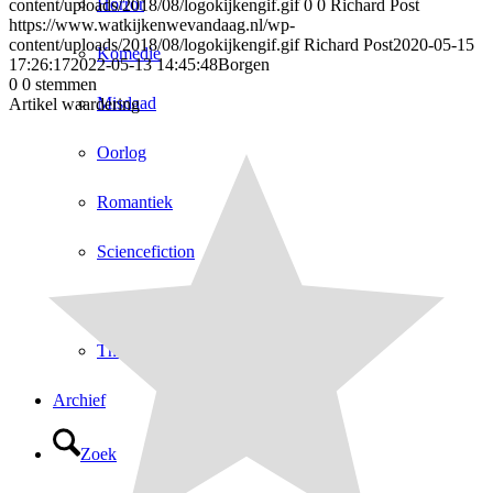
Horror
content/uploads/2018/08/logokijkengif.gif
0
0
Richard Post
https://www.watkijkenwevandaag.nl/wp-
content/uploads/2018/08/logokijkengif.gif
Richard Post
2020-05-15
Komedie
17:26:17
2022-05-13 14:45:48
Borgen
0
0
stemmen
Misdaad
Artikel waardering
Oorlog
Romantiek
Sciencefiction
Sport
Thriller
Archief
Zoek