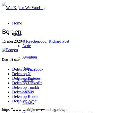
Home
Borgen
Genre
15 mei 2020
/
0 Reacties
/
door
Richard Post
Actie
Avontuur
Deel dit stuk
Detective
Delen op Facebook
Delen op X
Delen op Pinterest
Drama
Delen op LinkedIn
Delen op Tumblr
Familie
Delen op Vk
Delen op Reddit
Delen via e-mail
Fantasy
https://www.watkijkenwevandaag.nl/wp-