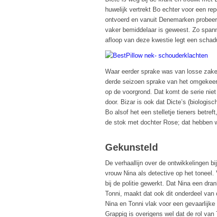
huwelijk vertrekt Bo echter voor een rep
ontvoerd en vanuit Denemarken probeert D
vaker bemiddelaar is geweest. Zo spanne
afloop van deze kwestie legt een schadu
Waar eerder sprake was van losse zaken 
derde seizoen sprake van het omgekeer
op de voorgrond. Dat komt de serie nie
door. Bizar is ook dat Dicte’s (biologisc
Bo alsof het een stelletje tieners betre
de stok met dochter Rose; dat hebben w
Gekunsteld
De verhaallijn over de ontwikkelingen bij
vrouw Nina als detective op het toneel.
bij de politie gewerkt. Dat Nina een dr
Tonni, maakt dat ook dit onderdeel van 
Nina en Tonni vlak voor een gevaarlijke
Grappig is overigens wel dat de rol van