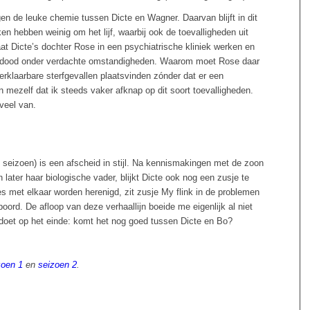
en de leuke chemie tussen Dicte en Wagner. Daarvan blijft in dit
en hebben weinig om het lijf, waarbij ook de toevalligheden uit
at Dicte’s dochter Rose in een psychiatrische kliniek werken en
n dood onder verdachte omstandigheden. Waarom moet Rose daar
rklaarbare sterfgevallen plaatsvinden zónder dat er een
n mezelf dat ik steeds vaker afknap op dit soort toevalligheden.
 veel van.
te seizoen) is een afscheid in stijl. Na kennismakingen met de zoon
 later haar biologische vader, blijkt Dicte ook nog een zusje te
met elkaar worden herenigd, zit zusje My flink in de problemen
ord. De afloop van deze verhaallijn boeide me eigenlijk al niet
 doet op het einde: komt het nog goed tussen Dicte en Bo?
zoen 1
en
seizoen 2
.