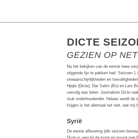
DICTE SEIZOE
GEZIEN OP NET
Na het bekijken van de eerste twee se
stijgende lijn te pakken had. Seizoen 1 
onwaarschijnlijkheden en toevalligheden
Hjejle (Dicte), Dar Salim (Bo) en Lars 
vervolg was beter. Journaliste Dicte ra
stuk onderhoudender. Helaas wordt de st
krijgen is het allemaal net niet, wat mij b
Syrië
De eerste aflevering (elk seizoen bestaat
Dicte is weg bij de krant en trouwt met 