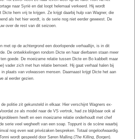
ortage naar Syrië en dat loopt helemaal verkeerd. Hij wordt
icte hem vrij te krijgen. Ze krijgt daarbij hulp van Wagner, die
nd als het hier wordt, is de serie nog niet eerder geweest. De
w over de rest van dit seizoen.
met op de achtergrond een doorlopende verhaallijn, is in dit
de. De ontwikkelingen rondom Dicte en haar dierbaren staan meer
t ten goede. De moeizame relatie tussen Dicte en Bo kabbelt maar
he) vader zich met hun relatie bemoeit. Hij gaat verhaal halen bij
ft, in plaats van volwassen mensen. Daarnaast krijgt Dicte het aan
e al eerder gezien.
 de politie zit gekunsteld in elkaar. Hier verschijnt Wagners ex-
 Voordat ze als model naar de VS vertrok, had ze blijkbaar ook al
ankprobleem heeft en een moeizame relatie onderhoudt met chef
de serie veel wegheeft van een soap. Toppunt is de scène waarbij
 inval nog even wat privézaken bespreken. Totaal ongeloofwaardig.
 Tonni wordt gespeeld door Søren Malling (
The Killing
,
Borgen
).