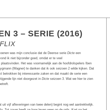
N 3 – SERIE (2016)
FLIX
izoenen was mijn conclusie dat de Deense serie
Dicte
een
vond ik niet bijzonder goed, omdat er te veel
 plaatsvinden. Het was voornamelijk aan de hoofdrolspelers Iben
Brygmann (Wagner) te danken dat ik ook seizoen 2 wilde kijken. Dat
akt betrokken bij interessante zaken en dat maakt de serie een
ijgende lijn niet doorgezet in
Dicte
seizoen 3. Wat we hier te zien
etreft.
 uit vijf afleveringen van twee delen) begint nog wel aantrekkelijk.
Bo. Tot zover heeft ze haar leven weer op de rails. Kort na het