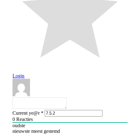
Login
Current ye@r
*
0
Reacties
oudste
nieuwste
meest gestemd