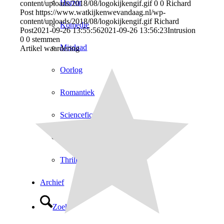
Horror
content/uploads/2018/08/logokijkengif.gif
0
0
Richard
Post
https://www.watkijkenwevandaag.nl/wp-
content/uploads/2018/08/logokijkengif.gif
Richard
Komedie
Post
2021-09-26 13:55:56
2021-09-26 13:56:23
Intrusion
0
0
stemmen
Misdaad
Artikel waardering
Oorlog
Romantiek
Sciencefiction
Sport
Thriller
Archief
Zoek