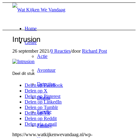
Home
Intrusion
Genre
26 september 2021
/
0 Reacties
/
door
Richard Post
Actie
Avontuur
Deel dit stuk
Detective
Delen op Facebook
Delen op X
Delen op Pinterest
Drama
Delen op LinkedIn
Delen op Tumblr
Familie
Delen op Vk
Delen op Reddit
Delen via e-mail
Fantasy
https://www.watkijkenwevandaag.nl/wp-