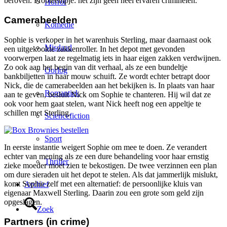
beroven. Probleempje: het zijn geen heel ervaren criminelen.
Horror
Camerabeelden
Komedie
Sophie is verkoper in het warenhuis Sterling, maar daarnaast ook
Misdaad
een uitgekookte zakkenroller. In het depot met gevonden
voorwerpen laat ze regelmatig iets in haar eigen zakken verdwijnen.
Zo ook aan het begin van dit verhaal, als ze een bundeltje
Oorlog
bankbiljetten in haar mouw schuift. Ze wordt echter betrapt door
Nick, die de camerabeelden aan het bekijken is. In plaats van haar
Romantiek
aan te geven, besluit Nick om Sophie te chanteren. Hij wil dat ze
ook voor hem gaat stelen, want Nick heeft nog een appeltje te
schillen met Sterling.
Sciencefiction
Sport
In eerste instantie weigert Sophie om mee te doen. Ze verandert
echter van mening als ze een dure behandeling voor haar ernstig
Thriller
zieke moeder moet zien te bekostigen. De twee verzinnen een plan
om dure sieraden uit het depot te stelen. Als dat jammerlijk mislukt,
komt Sophie zelf met een alternatief: de persoonlijke kluis van
Archief
eigenaar Maxwell Sterling. Daarin zou een grote som geld zijn
opgeslagen.
Zoek
Partners (in crime)