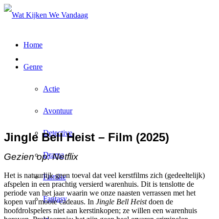
Home
Genre
Actie
Avontuur
Detective
Jingle Bell Heist – Film (2025)
Drama
Gezien op: Netflix
Het is natuurlijk geen toeval dat veel kerstfilms zich (gedeeltelijk)
Familie
afspelen in een prachtig versierd warenhuis. Dit is tenslotte de
periode van het jaar waarin we onze naasten verrassen met het
Fantasy
kopen van mooie cadeaus. In
Jingle Bell Heist
doen de
hoofdrolspelers niet aan kerstinkopen; ze willen een warenhuis