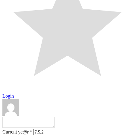
Login
Current ye@r
*