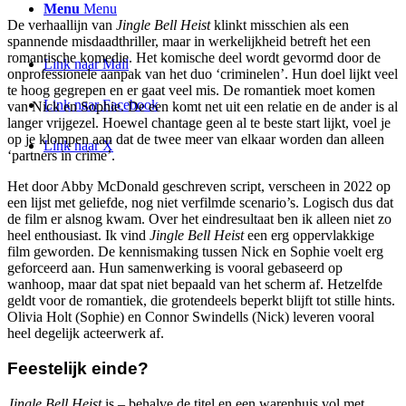
Menu
Menu
De verhaallijn van
Jingle Bell Heist
klinkt misschien als een
spannende misdaadthriller, maar in werkelijkheid betreft het een
romantische komedie. Het komische deel wordt gevormd door de
Link naar Mail
onprofessionele aanpak van het duo ‘criminelen’. Hun doel lijkt veel
te hoog gegrepen en er gaat veel mis. De romantiek moet komen
Link naar Facebook
van Nick en Sophie. De een komt net uit een relatie en de ander is al
langer vrijgezel. Hoewel chantage geen al te beste start lijkt, voel je
op je klompen aan dat de twee meer van elkaar worden dan alleen
Link naar X
‘partners in crime’.
Het door Abby McDonald geschreven script, verscheen in 2022 op
een lijst met geliefde, nog niet verfilmde scenario’s. Logisch dus dat
de film er alsnog kwam. Over het eindresultaat ben ik alleen niet zo
heel enthousiast. Ik vind
Jingle Bell Heist
een erg oppervlakkige
film geworden. De kennismaking tussen Nick en Sophie voelt erg
geforceerd aan. Hun samenwerking is vooral gebaseerd op
wanhoop, maar dat spat niet bepaald van het scherm af. Hetzelfde
geldt voor de romantiek, die grotendeels beperkt blijft tot stille hints.
Olivia Holt (Sophie) en Connor Swindells (Nick) leveren vooral
heel degelijk acteerwerk af.
Feestelijk einde?
Jingle Bell Heist
is – behalve de titel en een warenhuis vol met