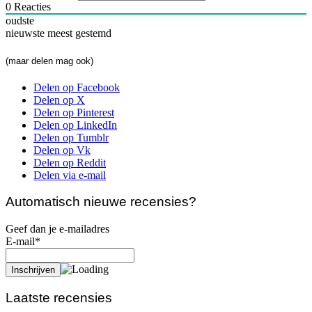
0
Reacties
oudste
nieuwste
meest gestemd
(maar delen mag ook)
Delen op Facebook
Delen op X
Delen op Pinterest
Delen op LinkedIn
Delen op Tumblr
Delen op Vk
Delen op Reddit
Delen via e-mail
Automatisch nieuwe recensies?
Geef dan je e-mailadres
E-mail*
Laatste recensies