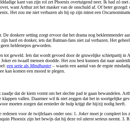
ddadige kant van zijn rol zet Phoenix overtuigend neer. Ik had zó met 
 over, want Arthur zet het masker van de onschuld af. Of beter gezegd:
nix. Het zou me niet verbazen als hij op zijn minst een Oscarnominatie 
er. De donkere setting zorgt ervoor dat het drama nog beklemmender aan
jn hard en donker, iets dat Batman-fans niet zal verbazen. Het geheel 
ld geen heldenepos geworden.
n tot geweld. Iets dat wordt gevoed door de gruwelijke schietpartij in
 Joker en twaalf mensen doodde. Het zou best kunnen dat naar aanleidi
oel:
een serie als
Mindhunter
– waarin een aantal van de ergste misdadi
t idee kan komen een moord te plegen.
zaadje dat de kiem vormt om het slechte pad te gaan bewandelen. Arth
e klappen vallen. Daarmee wil ik niet zeggen dat het in soortgelijke gev
voor moeten zorgen dat eenieder de hulp krijgt die hij/zij nodig heeft.
e redenen voor de twijfelaars onder ons: 1.
Joker
moet je compleet los z
quin Phoenix zijn het bewijs dat hij deze rol uiterst serieus neemt. 3.