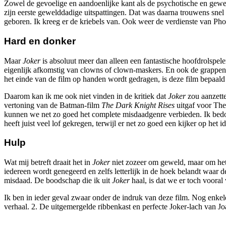
Zowel de gevoelige en aandoenlijke kant als de psychotische en gewel
zijn eerste gewelddadige uitspattingen. Dat was daarna trouwens snel
geboren. Ik kreeg er de kriebels van. Ook weer de verdienste van Phoe
Hard en donker
Maar
Joker
is absoluut meer dan alleen een fantastische hoofdrolspel
eigenlijk afkomstig van clowns of clown-maskers. En ook de grappen zi
het einde van de film op handen wordt gedragen, is deze film bepaa
Daarom kan ik me ook niet vinden in de kritiek dat
Joker
zou aanzette
vertoning van de Batman-film
The Dark Knight Rises
uitgaf voor The
kunnen we net zo goed het complete misdaadgenre verbieden. Ik bed
heeft juist veel lof gekregen, terwijl er net zo goed een kijker op he
Hulp
Wat mij betreft draait het in
Joker
niet zozeer om geweld, maar om het 
iedereen wordt genegeerd en zelfs letterlijk in de hoek belandt waar d
misdaad. De boodschap die ik uit
Joker
haal, is dat we er toch vooral 
Ik ben in ieder geval zwaar onder de indruk van deze film. Nog enkel
verhaal. 2. De uitgemergelde ribbenkast en perfecte Joker-lach van Joa