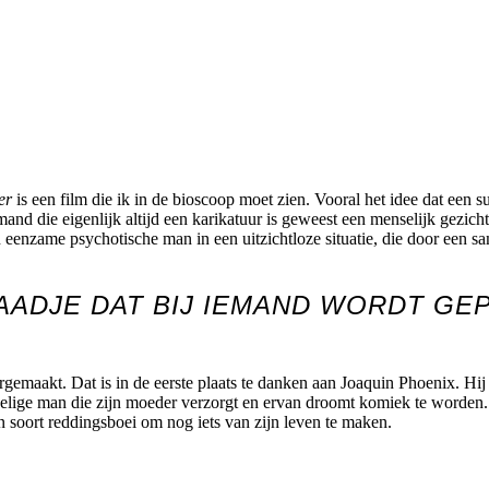
er
is een film die ik in de bioscoop moet zien. Vooral het idee dat een s
and die eigenlijk altijd een karikatuur is geweest een menselijk gezich
 eenzame psychotische man in een uitzichtloze situatie, die door een s
AADJE DAT BIJ IEMAND WORDT GE
maakt. Dat is in de eerste plaats te danken aan Joaquin Phoenix. Hij z
voelige man die zijn moeder verzorgt en ervan droomt komiek te worden. 
soort reddingsboei om nog iets van zijn leven te maken.