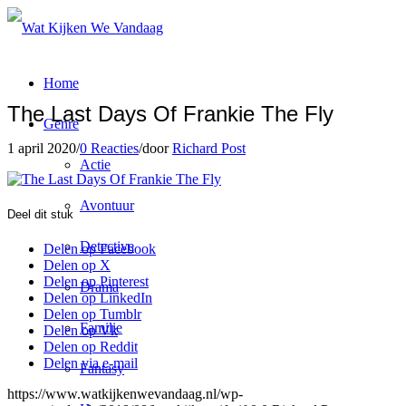
Home
The Last Days Of Frankie The Fly
Genre
1 april 2020
/
0 Reacties
/
door
Richard Post
Actie
Avontuur
Deel dit stuk
Detective
Delen op Facebook
Delen op X
Delen op Pinterest
Drama
Delen op LinkedIn
Delen op Tumblr
Familie
Delen op Vk
Delen op Reddit
Delen via e-mail
Fantasy
https://www.watkijkenwevandaag.nl/wp-