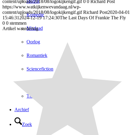
Horror
content/uploads/2018/08/logokijkengif.gif
0
0
Richard Post
https://www.watkijkenwevandaag.nl/wp-
content/uploads/2018/08/logokijkengif.gif
Richard Post
2020-04-01
Komedie
15:46:31
2024-12-19 17:24:30
The Last Days Of Frankie The Fly
0
0
stemmen
Misdaad
Artikel waardering
Oorlog
Romantiek
Sciencefiction
Sport
Thriller
Archief
Zoek