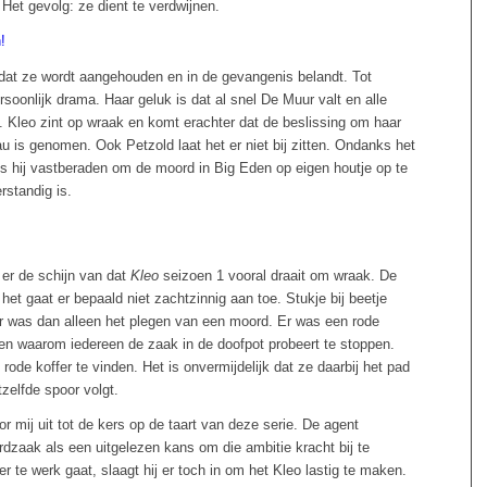
 Het gevolg: ze dient te verdwijnen.
n dat ze wordt aangehouden en in de gevangenis belandt. Tot
soonlijk drama. Haar geluk is dat al snel De Muur valt en alle
. Kleo zint op wraak en komt erachter dat de beslissing om haar
au is genomen. Ook Petzold laat het er niet bij zitten. Ondanks het
 is hij vastberaden om de moord in Big Eden op eigen houtje op te
rstandig is.
 er de schijn van dat
Kleo
seizoen 1 vooral draait om wraak. De
et gaat er bepaald niet zachtzinnig aan toe. Stukje bij beetje
ér was dan alleen het plegen van een moord. Er was een rode
eden waarom iedereen de zaak in de doofpot probeert te stoppen.
ode koffer te vinden. Het is onvermijdelijk dat ze daarbij het pad
tzelfde spoor volgt.
 mij uit tot de kers op de taart van deze serie. De agent
dzaak als een uitgelezen kans om die ambitie kracht bij te
er te werk gaat, slaagt hij er toch in om het Kleo lastig te maken.