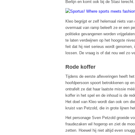
Berlijn en komt ook bij de Stasi terecht.
Kleo begrijpt er zelf helemaal niets va
overmaat van ramp beleeft ze er een per
politieke gevangenen worden vrijgelaten
te laten verdwijnen op het hoogste nive
feit dat hij niet serieus wordt genomen,
lossen. De vraag is of dat nou wel zo ve
Rode koffer
Tijdens de eerste afleveringen heeft het
hoofdpersoon spoort betrokkenen op en h
ontrafelt ze dat haar laatste missie mé
koffer in het spel en de inhoud is de r
Het doel van Kleo wordt dan ook om die r
kruist van Petzold, die in grote lijnen he
Het personage Sven Petzold groeide voor
fraudezaken wil hogerop en ziet de moor
zetten. Hoewel hij niet altijd even snugg