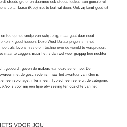
ordt steeds groter en daarmee ook steeds leuker. Een geniale rol
ens Jella Haase (Kleo) niet te kort wil doen. Ook zij komt goed uit
 en toe op het randje van schijtlollig, maar gaat daar nooit
lo kon ik goed hebben. Deze West-Duitse jongen is in het
eeft als levensmissie om techno over de wereld te verspreiden.
o maar te zeggen, maar het is dan wel weer grappig hoe nuchter
 echt gebeurd’, geven de makers van deze serie mee. De
n overeen met de geschiedenis, maar het avontuur van Kleo is
en een spionagethriller in één. Typisch een serie uit de categorie:
n.
Kleo
is voor mij een fijne afwisseling ten opzichte van het
 IETS VOOR JOU