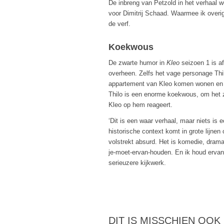
De inbreng van Petzold in het verhaal w
voor Dimitrij Schaad. Waarmee ik overig
de verf.
Koekwous
De zwarte humor in
Kleo
seizoen 1 is af
overheen. Zelfs het vage personage Thi
appartement van Kleo komen wonen en h
Thilo is een enorme koekwous, om het z
Kleo op hem reageert.
‘Dit is een waar verhaal, maar niets is
historische context komt in grote lijne
volstrekt absurd. Het is komedie, drama 
je-moet-ervan-houden. En ik houd erva
serieuzere kijkwerk.
DIT IS MISSCHIEN OOK