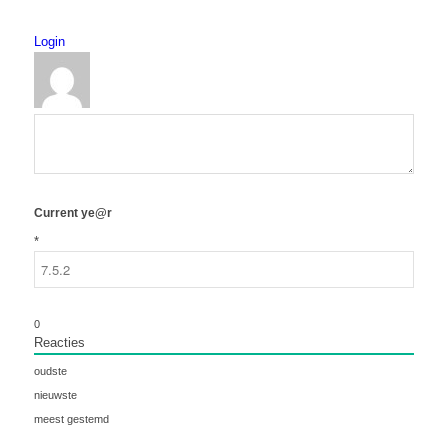
Login
Current ye@r
*
0
Reacties
oudste
nieuwste
meest gestemd