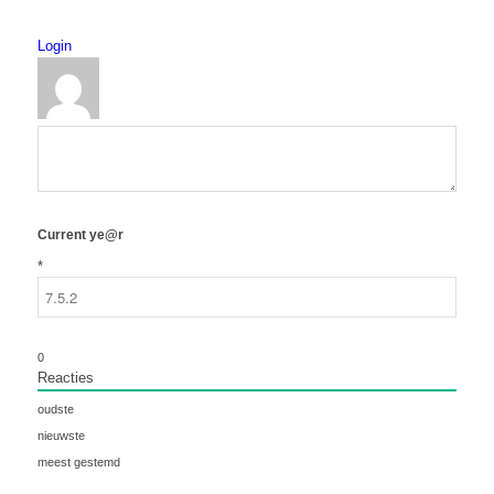
Login
Current ye@r
*
0
Reacties
oudste
nieuwste
meest gestemd