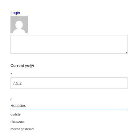
Login
Current ye@r
*
0
Reacties
oudste
nieuwste
meest gestemd