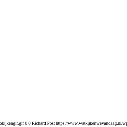
kijkengif.gif
0
0
Richard Post
https://www.watkijkenwevandaag.nl/wp-