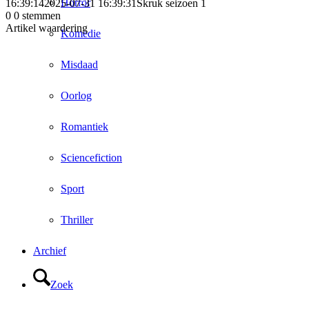
Horror
16:39:14
2025-07-31 16:39:31
Skruk seizoen 1
0
0
stemmen
Artikel waardering
Komedie
Misdaad
Oorlog
Romantiek
Sciencefiction
Sport
Thriller
Archief
Zoek