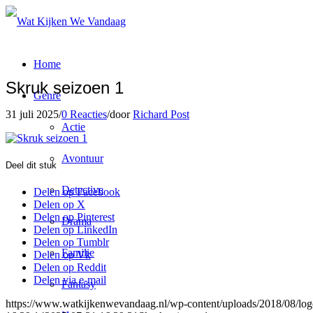
Home
Skruk seizoen 1
Genre
31 juli 2025
/
0 Reacties
/
door
Richard Post
Actie
Avontuur
Deel dit stuk
Detective
Delen op Facebook
Delen op X
Delen op Pinterest
Drama
Delen op LinkedIn
Delen op Tumblr
Familie
Delen op Vk
Delen op Reddit
Delen via e-mail
Fantasy
https://www.watkijkenwevandaag.nl/wp-content/uploads/2018/08/logo