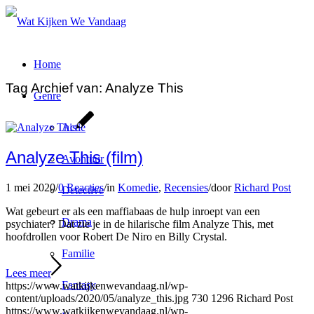
Home
Tag Archief van:
Analyze This
Genre
Actie
Analyze This (film)
Avontuur
1 mei 2020
/
0 Reacties
/
in
Komedie
,
Recensies
/
door
Richard Post
Detective
Wat gebeurt er als een maffiabaas de hulp inroept van een
Drama
psychiater? Dat zie je in de hilarische film Analyze This, met
hoofdrollen voor Robert De Niro en Billy Crystal.
Familie
Lees meer
Fantasy
https://www.watkijkenwevandaag.nl/wp-
content/uploads/2020/05/analyze_this.jpg
730
1296
Richard Post
https://www.watkijkenwevandaag.nl/wp-