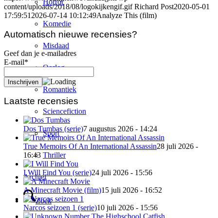
Horror
content/uploads/2018/08/logokijkengif.gif
Richard Post
2020-05-01
17:59:51
2026-07-14 10:12:49
Analyze This (film)
Komedie
Automatisch nieuwe recensies?
Misdaad
Geef dan je e-mailadres
E-mail*
Oorlog
Romantiek
Laatste recensies
Sciencefiction
Dos Tumbas (serie)
7 augustus 2026 - 14:24
Sport
True Memoirs Of An International Assassin
28 juli 2026 -
Thriller
16:43
I Will Find You (serie)
24 juli 2026 - 15:56
Archief
A Minecraft Movie (film)
15 juli 2026 - 16:52
Zoek
Narcos seizoen 1 (serie)
10 juli 2026 - 15:56