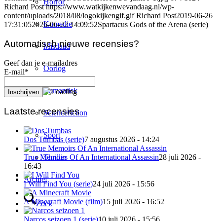
Horror
Richard Post
https://www.watkijkenwevandaag.nl/wp-
content/uploads/2018/08/logokijkengif.gif
Richard Post
2019-06-26
Komedie
17:31:05
2026-06-22 14:09:52
Spartacus Gods of the Arena (serie)
Automatisch nieuwe recensies?
Misdaad
Geef dan je e-mailadres
Oorlog
E-mail*
Romantiek
Laatste recensies
Sciencefiction
Sport
Dos Tumbas (serie)
7 augustus 2026 - 14:24
Thriller
True Memoirs Of An International Assassin
28 juli 2026 -
16:43
Archief
I Will Find You (serie)
24 juli 2026 - 15:56
A Minecraft Movie (film)
15 juli 2026 - 16:52
Zoek
Narcos seizoen 1 (serie)
10 juli 2026 - 15:56