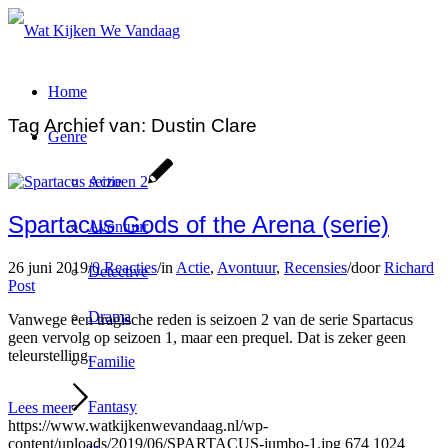
Home
Tag Archief van:
Dustin Clare
Genre
Actie
Spartacus Gods of the Arena (serie)
Avontuur
26 juni 2019
/
0 Reacties
/
in
Actie
,
Avontuur
,
Recensies
/
door
Richard
Detective
Post
Drama
Vanwege een tragische reden is seizoen 2 van de serie Spartacus
geen vervolg op seizoen 1, maar een prequel. Dat is zeker geen
teleurstelling.
Familie
Fantasy
Lees meer
https://www.watkijkenwevandaag.nl/wp-
content/uploads/2019/06/SPARTACUS-jumbo-1.jpg
674
1024