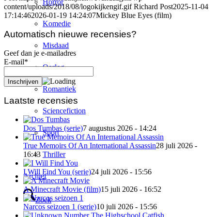
Horror
content/uploads/2018/08/logokijkengif.gif
Richard Post
2025-11-04
17:14:46
2026-01-19 14:24:07
Mickey Blue Eyes (film)
Komedie
Automatisch nieuwe recensies?
Misdaad
Geef dan je e-mailadres
E-mail*
Oorlog
Romantiek
Laatste recensies
Sciencefiction
Dos Tumbas (serie)
7 augustus 2026 - 14:24
Sport
True Memoirs Of An International Assassin
28 juli 2026 -
Thriller
16:43
I Will Find You (serie)
24 juli 2026 - 15:56
Archief
A Minecraft Movie (film)
15 juli 2026 - 16:52
Zoek
Narcos seizoen 1 (serie)
10 juli 2026 - 15:56