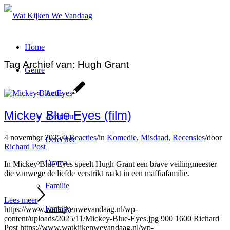
Home
Tag Archief van:
Hugh Grant
Genre
Actie
Mickey Blue Eyes (film)
Avontuur
4 november 2025
/
0 Reacties
/
in
Komedie
,
Misdaad
,
Recensies
/
door
Detective
Richard Post
Drama
In Mickey Blue Eyes speelt Hugh Grant een brave veilingmeester
die vanwege de liefde verstrikt raakt in een maffiafamilie.
Familie
Lees meer
Fantasy
https://www.watkijkenwevandaag.nl/wp-
content/uploads/2025/11/Mickey-Blue-Eyes.jpg
900
1600
Richard
Post
https://www.watkijkenwevandaag.nl/wp-