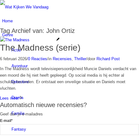
Home
Tag Archief van:
John Ortiz
Genre
The Madness (serie)
Actie
6 februari 2026
/
0 Reacties
/
in
Recensies
,
Thriller
/
door
Richard Post
Avontuur
In The Madness wordt televisiepersoonlijkheid Muncie Daniels verdacht van
een moord die hij niet heeft gepleegd. Op social media is hij echter al
Detective
schuldig bevonden. Er ontstaat een onveilige situatie en Daniels moet
vluchten.
Drama
Lees meer
Automatisch nieuwe recensies?
Familie
Geef dan je e-mailadres
E-mail*
Fantasy