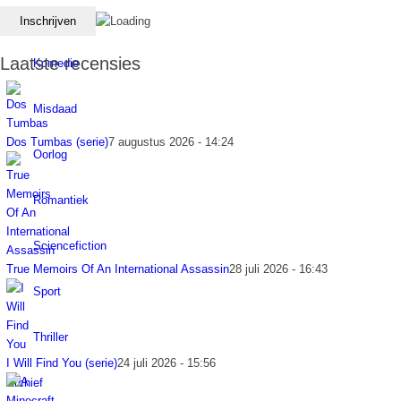
Horror
Laatste recensies
Komedie
Misdaad
Dos Tumbas (serie)
7 augustus 2026 - 14:24
Oorlog
Romantiek
Sciencefiction
True Memoirs Of An International Assassin
28 juli 2026 - 16:43
Sport
Thriller
I Will Find You (serie)
24 juli 2026 - 15:56
Archief