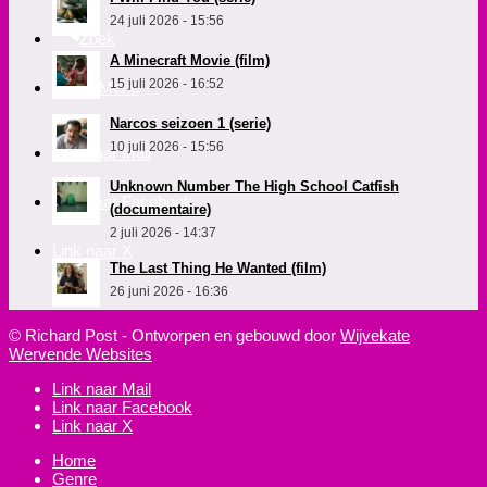
24 juli 2026 - 15:56
Zoek
A Minecraft Movie (film)
15 juli 2026 - 16:52
Menu
Menu
Narcos seizoen 1 (serie)
10 juli 2026 - 15:56
Link naar Mail
Unknown Number The High School Catfish
Link naar Facebook
(documentaire)
2 juli 2026 - 14:37
Link naar X
The Last Thing He Wanted (film)
26 juni 2026 - 16:36
© Richard Post - Ontworpen en gebouwd door
Wijvekate
Wervende Websites
Link naar Mail
Link naar Facebook
Link naar X
Home
Genre