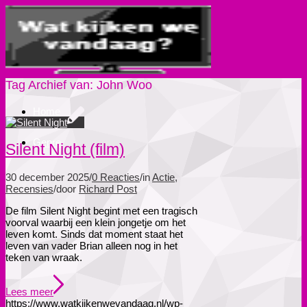
Tag Archief van:
John Woo
Home
Genre
Silent Night (film)
30 december 2025
/
0 Reacties
/
in
Actie
,
Recensies
/
door
Richard Post
De film Silent Night begint met een tragisch
voorval waarbij een klein jongetje om het
leven komt. Sinds dat moment staat het
leven van vader Brian alleen nog in het
teken van wraak.
Lees meer
https://www.watkijkenwevandaag.nl/wp-