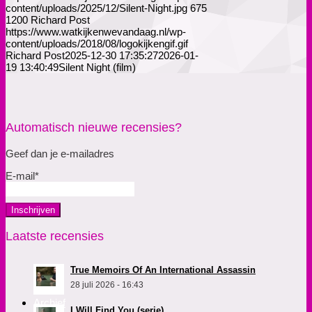
content/uploads/2025/12/Silent-Night.jpg
675
1200
Richard Post
https://www.watkijkenwevandaag.nl/wp-
content/uploads/2018/08/logokijkengif.gif
Richard Post
2025-12-30 17:35:27
2026-01-
19 13:40:49
Silent Night (film)
Automatisch nieuwe recensies?
Geef dan je e-mailadres
E-mail*
Laatste recensies
True Memoirs Of An International Assassin
28 juli 2026 - 16:43
Archief
I Will Find You (serie)