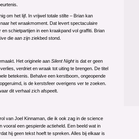
eurtenis.
g om het lijf. In vrijwel totale stilte – Brian kan
 naar het wraakmoment. Dat levert spectaculaire
en schietpartijen in een kraakpand vol graffiti. Brian
ive die aan zijn ziekbed stond.
 gemaakt. Het originele aan
Silent Night
is dat er geen
ies, verdriet en wraak tot uiting te brengen. De titel
dubbele betekenis. Behalve een kerstboom, ongeopende
s opgeruimd, is de kerstsfeer overigens ver te zoeken.
aar dit verhaal zich afspeelt.
ol van Joel Kinnaman, die ik ook zag in de science
n vooral een gespierde actieheld. Een beeld wat in
t hij geen tekst hoeft te spreken. Alles bij elkaar is