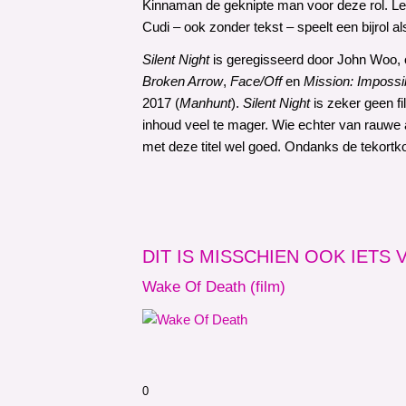
Kinnaman de geknipte man voor deze rol. Lek
Cudi – ook zonder tekst – speelt een bijrol a
Silent Night
is geregisseerd door John Woo, o
Broken Arrow
,
Face/Off
en
Mission: Impossi
2017 (
Manhunt
).
Silent Night
is zeker geen fi
inhoud veel te mager. Wie echter van rauwe a
met deze titel wel goed. Ondanks de tekortko
DIT IS MISSCHIEN OOK IETS
Wake Of Death (film)
0