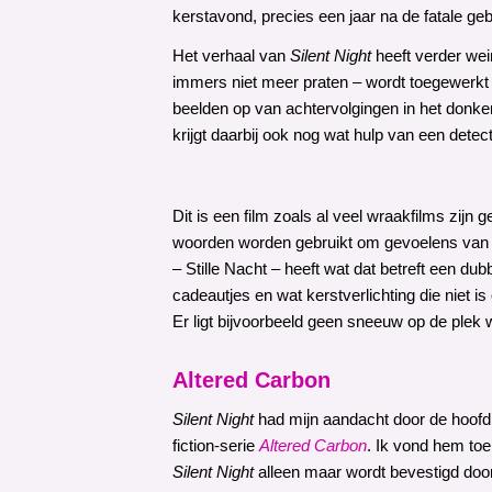
kerstavond, precies een jaar na de fatale geb
Het verhaal van
Silent Night
heeft verder weini
immers niet meer praten – wordt toegewerkt
beelden op van achtervolgingen in het donker 
krijgt daarbij ook nog wat hulp van een detect
Dit is een film zoals al veel wraakfilms zijn
woorden worden gebruikt om gevoelens van verl
– Stille Nacht – heeft wat dat betreft een 
cadeautjes en wat kerstverlichting die niet i
Er ligt bijvoorbeeld geen sneeuw op de plek w
Altered Carbon
Silent Night
had mijn aandacht door de hoofdr
fiction-serie
Altered Carbon
. Ik vond hem toe
Silent Night
alleen maar wordt bevestigd doorda