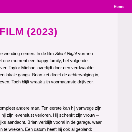
Home
FILM (2023)
ere wending nemen. In de film
Silent Night
vormen
et ene moment een happy family, het volgende
er. Taylor Michael overlijdt door een verdwaalde
en lokale gangs. Brian zet direct de achtervolging in,
ven. Toch blijft wraak zijn voornaamste drijfveer.
n compleet andere man. Ten eerste kan hij vanwege zijn
ij zijn levenslust verloren. Hij schenkt zijn vrouw –
ijks aandacht. Brian verblijft vooral in de garage, waar
n te wreken. Een datum heeft hij ook al gepland: