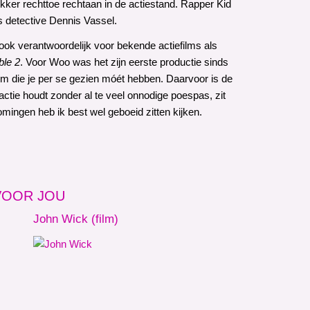
ker rechttoe rechtaan in de actiestand. Rapper Kid
ls detective Dennis Vassel.
ok verantwoordelijk voor bekende actiefilms als
ble 2
. Voor Woo was het zijn eerste productie sinds
lm die je per se gezien móét hebben. Daarvoor is de
ctie houdt zonder al te veel onnodige poespas, zit
mingen heb ik best wel geboeid zitten kijken.
 VOOR JOU
John Wick (film)