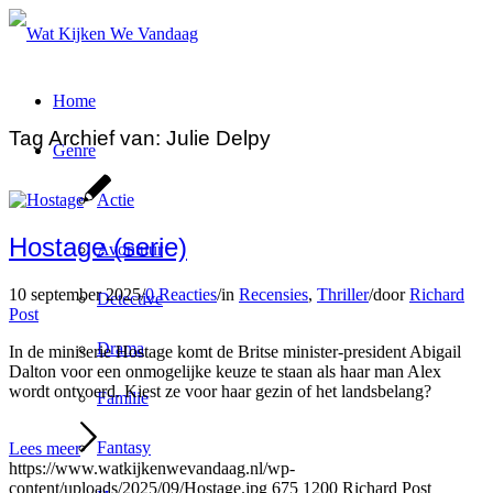
Home
Tag Archief van:
Julie Delpy
Genre
Actie
Hostage (serie)
Avontuur
10 september 2025
/
0 Reacties
/
in
Recensies
,
Thriller
/
door
Richard
Detective
Post
Drama
In de miniserie Hostage komt de Britse minister-president Abigail
Dalton voor een onmogelijke keuze te staan als haar man Alex
wordt ontvoerd. Kiest ze voor haar gezin of het landsbelang?
Familie
Fantasy
Lees meer
https://www.watkijkenwevandaag.nl/wp-
content/uploads/2025/09/Hostage.jpg
675
1200
Richard Post