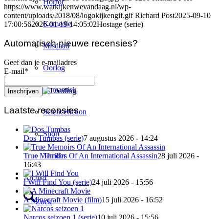
Horror
https://www.watkijkenwevandaag.nl/wp-
content/uploads/2018/08/logokijkengif.gif
Richard Post
2025-09-10
Komedie
17:00:56
2026-01-19 14:05:02
Hostage (serie)
Automatisch nieuwe recensies?
Misdaad
Geef dan je e-mailadres
Oorlog
E-mail*
Romantiek
Laatste recensies
Sciencefiction
Sport
Dos Tumbas (serie)
7 augustus 2026 - 14:24
Thriller
True Memoirs Of An International Assassin
28 juli 2026 -
16:43
Archief
I Will Find You (serie)
24 juli 2026 - 15:56
A Minecraft Movie (film)
15 juli 2026 - 16:52
Zoek
Narcos seizoen 1 (serie)
10 juli 2026 - 15:56